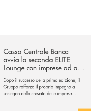
iva-per-lacquisto-del-15-di-banca-cambiano-1884/
news/cassa-centrale-banca-avvia-la-seconda-elite-lounge-
Cassa Centrale Banca
avvia la seconda ELITE
Lounge con imprese ad alto
potenziale
Dopo il successo della prima edizione, il
Gruppo rafforza il proprio impegno a
sostegno della crescita delle imprese
italiane, accompagnandole in un percorso
di sviluppo, innovazione e accesso ai