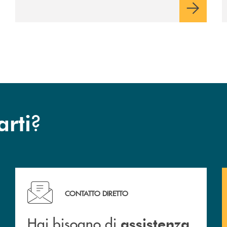
Cambiano. Nei prossimi giorni verrà
avviato il periodo di negoziazione
esclusiva per la finalizzazione
dell’operazione.
?
arti
Hai bisogno di assistenza immediata ?
CONTATTO DIRETTO
Hai bisogno di
assistenza