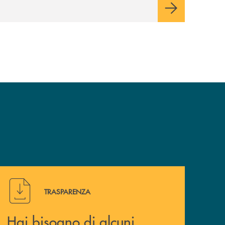
mercati dei capitali.
Hai bisogno di alcuni documenti ? Vai alla pagina della 
TRASPARENZA
Hai bisogno di alcuni