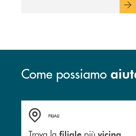
sulla condivisione di valori comuni e sulla
prossimità ai territori, per ampliare l’offerta
e sostenere nuove opportunità di crescita e
sviluppo.
Come possiamo
aiut
Trova la filiale più vicina a te
FILIALI
Trova la
più
filiale
vicina