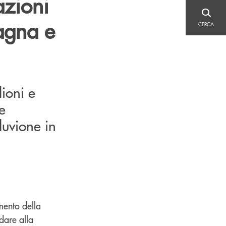
azioni
CERCA
magna e
CERCA
ioni e
e
luvione in
mento della
dare alla