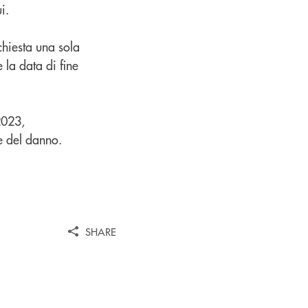
i.
chiesta una sola
 la data di fine
2023,
e del danno.
SHARE