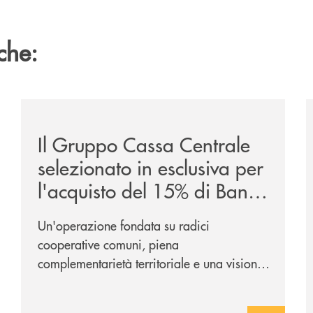
che:
ca-siglano-la-partnership-strategica/
/news/il-gruppo-cassa-centrale-selezionato-in-esclus
/
Il Gruppo Cassa Centrale
selezionato in esclusiva per
l'acquisto del 15% di Banca
Cambiano 1884
Un'operazione fondata su radici
cooperative comuni, piena
complementarietà territoriale e una visione
industriale di lungo periodo, nel pieno
rispetto dell'autonomia di Banca