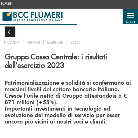
Salta al contenuto principale
LOGIN
MENU
NOVITÀ
PRIVATI
IMPRESE
SOCI
Gruppo Cassa Centrale: i risultati
dell’esercizio 2023
Patrimonializzazione e solidità si confermano ai
massimi livelli del settore bancario italiano.
Cresce l’utile netto di Gruppo attestandosi a €
871 milioni (+55%).
Importanti investimenti in tecnologia ed
evoluzione del modello di servizio per esser
ancora più vicini ai nostri soci e clienti.