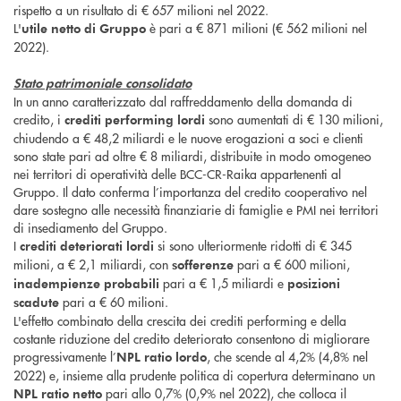
rispetto a un risultato di € 657 milioni nel 2022.
L'
è pari a € 871 milioni (€ 562 milioni nel
utile netto di Gruppo
2022).
Stato patrimoniale consolidato
In un anno caratterizzato dal raffreddamento della domanda di
credito, i
sono aumentati di € 130 milioni,
crediti performing lordi
chiudendo a € 48,2 miliardi e le nuove erogazioni a soci e clienti
sono state pari ad oltre € 8 miliardi, distribuite in modo omogeneo
nei territori di operatività delle BCC-CR-Raika appartenenti al
Gruppo. Il dato conferma l’importanza del credito cooperativo nel
dare sostegno alle necessità finanziarie di famiglie e PMI nei territori
di insediamento del Gruppo.
I
si sono ulteriormente ridotti di € 345
crediti deteriorati lordi
milioni, a € 2,1 miliardi, con
pari a € 600 milioni,
sofferenze
pari a € 1,5 miliardi e
inadempienze probabili
posizioni
pari a € 60 milioni.
scadute
L'effetto combinato della crescita dei crediti performing e della
costante riduzione del credito deteriorato consentono di migliorare
progressivamente l’
, che scende al 4,2% (4,8% nel
NPL ratio lordo
2022) e, insieme alla prudente politica di copertura determinano un
pari allo 0,7% (0,9% nel 2022), che colloca il
NPL ratio netto