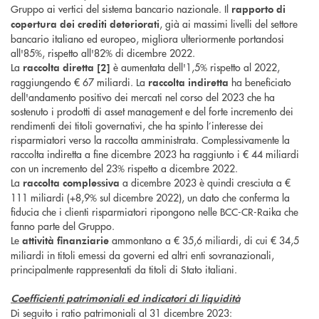
Gruppo ai vertici del sistema bancario nazionale. Il
rapporto di
, già ai massimi livelli del settore
copertura
dei crediti
deteriorati
bancario italiano ed europeo, migliora ulteriormente portandosi
all'85%, rispetto all'82% di dicembre 2022.
La
è aumentata dell'1,5% rispetto al 2022,
raccolta diretta [2]
raggiungendo € 67 miliardi. La
ha beneficiato
raccolta indiretta
dell'andamento positivo dei mercati nel corso del 2023 che ha
sostenuto i prodotti di asset management e del forte incremento dei
rendimenti dei titoli governativi, che ha spinto l’interesse dei
risparmiatori verso la raccolta amministrata. Complessivamente la
raccolta indiretta a fine dicembre 2023 ha raggiunto i € 44 miliardi
con un incremento del 23% rispetto a dicembre 2022.
La
a dicembre 2023 è quindi cresciuta a €
raccolta complessiva
111 miliardi (+8,9% sul dicembre 2022), un dato che conferma la
fiducia che i clienti risparmiatori ripongono nelle BCC-CR-Raika che
fanno parte del Gruppo.
Le
ammontano a € 35,6 miliardi, di cui € 34,5
attività finanziarie
miliardi in titoli emessi da governi ed altri enti sovranazionali,
principalmente rappresentati da titoli di Stato italiani.
Coefficienti patrimoniali ed indicatori di liquidità
Di seguito i ratio patrimoniali al 31 dicembre 2023: