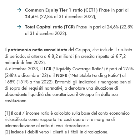
Phase-in pari al
Common Equity Tier 1 ratio (CET1)
(22,8% al 31 dicembre 2022);
24,6%
Phase-in pari al 24,6% (22,8%
Total Capital ratio (TCR)
al 31 dicembre 2022).
Il
del Gruppo, che include il risultato
patrimonio netto consolidato
di periodo, si attesta a € 8,2 miliardi (in crescita rispetto ai € 7,2
miliardi di fine 2022).
A dicembre 2023, il
("Liquidity Coverage Ratio") è pari al 275%
LCR
(248% a dicembre '22) e il
("Net Stable Funding Ratio") al
NSFR
168% (151% a fine 2022). Entrambi gli indicatori rimangono ben al
di sopra dei requisiti normativi, a denotare una situazione di
abbondante liquidità che caratterizza il Gruppo fin dalla sua
costituzione.
[1] Il cost / income ratio è calcolato sulla base del conto economico
riclassificato come rapporto tra costi operativi e margine di
intermediazione al netto di voci straordinarie
[2] Include i debiti verso i clienti e i titoli in circolazione.