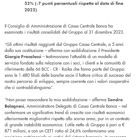
52% (-7 punti percentuali rispetto al dato di fine
2022)
Il Consiglio di Amministrazione di Cassa Centrale Banca ha
esaminato i risultati consolidati del Gruppo al 31 dicembre 2023.
“Gli ottimi risultati raggiunti dal Gruppo Cassa Centrale, a 5 anni
dalla sua costituzione – afferma con soddisfazione il Presidente
– testimoniano l’attualità di un modello di
Giorgio Fracalossi
servizio fondato sulla relazione con i soci, i clienti e le comunità di
riferimento delle 66 BCC - CR - Raika che fanno parte del Gruppo:
sono le 1.480 filiali delle banche socie il fattore critico di successo del
nostro percorso di sviluppo, sempre coerente con i valori cooperativi
che ci contraddistinguono”.
“Non posso nascondere la mia soddisfazione – afferma
Sandro
, Amministratore Delegato di Cassa Centrale Banca – nel
Bolognesi
confermare un significativo trend di crescita con risultati economici
ulteriormente migliorativi rispetto allo scorso anno, pur in un contesto
di grande instabilità economica. L’utile netto di Gruppo è pari a €
871 milioni, e con un CET1 ratio al 24,6% confermiamo una
posizione patrimoniale ai vertici del sistema bancario. In coerenza