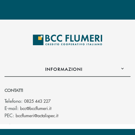
INFORMAZIONI
CONTATTI
Telefono:
0825 443 227
(si apre l’app di posta elettronica)
E-mail:
bcc@bccflumeri.it
(si apre l’app di posta elettronica)
PEC:
bccflumeri@actalispec.it