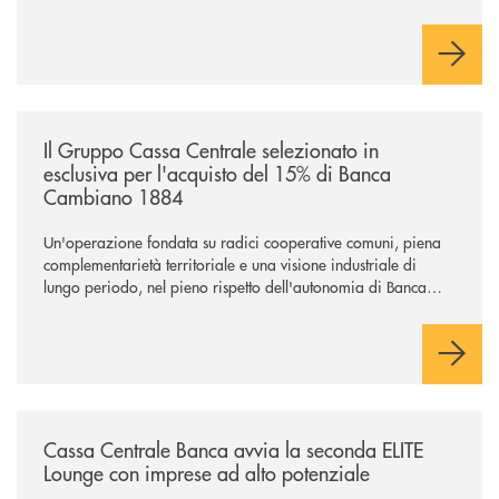
industriale strategica, fondata sulla condivisione di valori
comuni e sulla prossimità ai territori, per ampliare l’offerta e
sostenere nuove opportunità di crescita e sviluppo.
/news/il-gruppo-cassa-centrale-selezionato-in-esclusiva-per-lacquisto
Il Gruppo Cassa Centrale selezionato in
esclusiva per l'acquisto del 15% di Banca
Cambiano 1884
Un'operazione fondata su radici cooperative comuni, piena
complementarietà territoriale e una visione industriale di
lungo periodo, nel pieno rispetto dell'autonomia di Banca
Cambiano. Nei prossimi giorni verrà avviato il periodo di
negoziazione esclusiva per la finalizzazione dell’operazione.
/news/cassa-centrale-banca-avvia-la-seconda-elite-lounge-con-imprese-
Cassa Centrale Banca avvia la seconda ELITE
Lounge con imprese ad alto potenziale