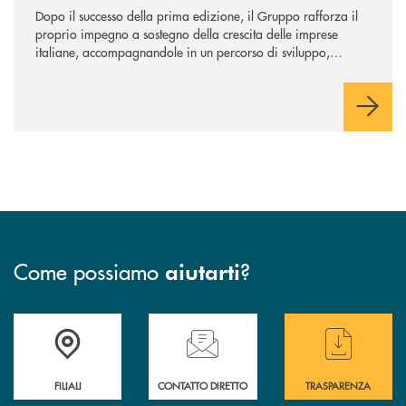
Dopo il successo della prima edizione, il Gruppo rafforza il
proprio impegno a sostegno della crescita delle imprese
italiane, accompagnandole in un percorso di sviluppo,
innovazione e accesso ai mercati dei capitali.
Come possiamo
?
aiutarti
Trova la filiale più vicina a te
Hai bisogno di assistenza immediata ?
Hai bisogno di alcun
FILIALI
CONTATTO DIRETTO
TRASPARENZA