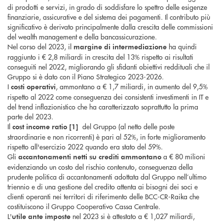
di prodotti e servizi, in grado di soddisfare lo spettro delle esigenze
finanziarie, assicurative e del sistema dei pagamenti. Il contributo più
significativo è derivato principalmente dalla crescita delle commissioni
del wealth management e della bancassicurazione.
Nel corso del 2023, il
ha quindi
margine di intermediazione
raggiunto i € 2,8 miliardi in crescita del 13% rispetto ai risultati
conseguiti nel 2022, migliorando gli sfidanti obiettivi reddituali che il
Gruppo si è dato con il Piano Strategico 2023-2026.
I
, ammontano a € 1,7 miliardi, in aumento del 9,5%
costi operativi
rispetto al 2022 come conseguenza dei consistenti investimenti in IT e
del trend inflazionistico che ha caratterizzato soprattutto la prima
parte del 2023.
Il
del Gruppo (al netto delle poste
cost income ratio [1]
straordinarie e non ricorrenti) è pari al 52%, in forte miglioramento
rispetto all'esercizio 2022 quando era stato del 59%.
Gli
a € 80 milioni
accantonamenti netti su crediti
ammontano
evidenziando un costo del rischio contenuto, conseguenza della
prudente politica di accantonamenti adottata dal Gruppo nell’ultimo
triennio e di una gestione del credito attenta ai bisogni dei soci e
clienti operanti nei territori di riferimento delle BCC-CR-Raika che
costituiscono il Gruppo Cooperativo Cassa Centrale.
L'
nel 2023 si è attestato a € 1,027 miliardi,
utile ante imposte