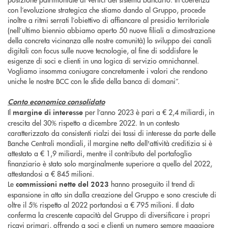
con l’evoluzione strategica che stiamo dando al Gruppo, procede
inoltre a ritmi serrati l’obiettivo di affiancare al presidio territoriale
(nell’ultimo biennio abbiamo aperto 50 nuove filiali a dimostrazione
della concreta vicinanza alle nostre comunità) lo sviluppo dei canali
digitali con focus sulle nuove tecnologie, al fine di soddisfare le
esigenze di soci e clienti in una logica di servizio omnichannel.
Vogliamo insomma coniugare concretamente i valori che rendono
uniche le nostre BCC con le sfide della banca di domani”.
Conto economico consolidato
Il
per l’anno 2023 è pari a € 2,4 miliardi, in
margine di interesse
crescita del 30% rispetto a dicembre 2022. In un contesto
caratterizzato da consistenti rialzi dei tassi di interesse da parte delle
Banche Centrali mondiali, il margine netto dell'attività creditizia si è
attestato a € 1,9 miliardi, mentre il contributo del portafoglio
finanziario è stato solo marginalmente superiore a quello del 2022,
attestandosi a € 845 milioni.
Le
hanno proseguito il trend di
commissioni nette
del 2023
espansione in atto sin dalla creazione del Gruppo e sono cresciute di
oltre il 5% rispetto al 2022 portandosi a € 795 milioni. Il dato
conferma la crescente capacità del Gruppo di diversificare i propri
ricavi primari, offrendo a soci e clienti un numero sempre maggiore