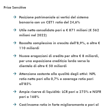
Price Sensitive
Posizione patrimoniale ai vertici del sistema
bancario con un CET1 ratio del 24,6%
Utile netto consolidato pari a € 871 milioni (€ 562
milioni nel 2022)
Raccolta complessiva in crescita dell’8,9%, a oltre €
110 miliardi
Nuove erogazioni di credito per oltre € 8 miliardi,
per una esposizione creditizia lorda verso la
clientela di oltre € 50 miliardi
Attenzione costante alla qualità degli attivi: NPL
ratio netto pari allo 0,7% e coverage ratio pari
all’85%
Ampie riserve di liquidità: LCR pari a 275% e NSFR
pari a 168%
Cost/income ratio in forte miglioramento e pari al