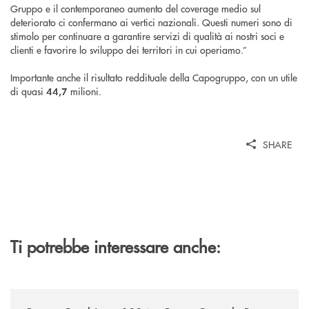
Gruppo e il contemporaneo aumento del coverage medio sul
deteriorato ci confermano ai vertici nazionali. Questi numeri sono di
stimolo per continuare a garantire servizi di qualità ai nostri soci e
clienti e favorire lo sviluppo dei territori in cui operiamo.”
Importante anche il risultato reddituale della Capogruppo, con un utile
di quasi
milioni.
44,7
SHARE
Ti potrebbe interessare anche:
/news/banca-cambiano-1884-e-cassa-centrale-banca-siglano-la-partner