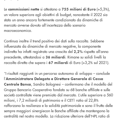
Le
si attestano a
(+5,3%),
commissioni nette
755 milioni di Euro
un valore superiore agli obiettivi di budget, nonostante il 2022 sia
stato un anno ancora fortemente condizionato da dinamiche di
mercato avverse dovuto all’incertezza dello scenario
macroeconomico.
Continua inoltre il trend positivo dei dati sulla raccolta. Sebbene
influenzata da dinamiche di mercato negative, la componente
indiretta ha infatti registrato una crescita del
rispetto all’anno
2,2%
precedente, attestandosi a
. Rimane su solidi livelli la
36 miliardi
raccolta diretta che supera i
di Euro (+3,2% sul 2021).
67 miliardi
“I risultati raggiunti in un percorso autonomo di sviluppo – conclude
l’
Amministratore Delegato e Direttore Generale di Cassa
, Sandro Bolognesi – confermano che il modello del
Centrale Banca
Gruppo Bancario Cooperativo fondato su 68 banche affiliate e sulle
società controllate viene premiato dal mercato. L’utile superiore a 560
milioni, i 7,2 miliardi di patrimonio e il CET1 ratio al 22,8%
rafforzano la resilienza e la solidità patrimoniale e sono il frutto delle
sempre maggiori sinergiecon le Banche affiliate che mantengono la
centralità nel nostro modello. La riduzione ulteriore dell’NPL ratio di