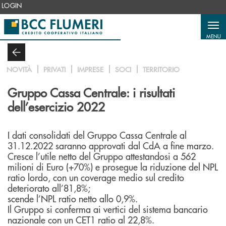
Salta al contenuto principale
LOGIN
MENU
NOVITÀ
PRIVATI
IMPRESE
SOCI
TERRITORIO
Gruppo Cassa Centrale: i risultati
dell’esercizio 2022
I dati consolidati del Gruppo Cassa Centrale al
31.12.2022 saranno approvati dal CdA a fine marzo.
Cresce l’utile netto del Gruppo attestandosi a 562
milioni di Euro (+70%) e prosegue la riduzione del NPL
ratio lordo, con un coverage medio sul credito
deteriorato all’81,8%;
scende l’NPL ratio netto allo 0,9%.
Il Gruppo si conferma ai vertici del sistema bancario
nazionale con un CET1 ratio al 22,8%.