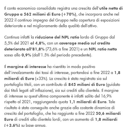
Il conto economico consolidato registra una crescita dell’
utile netto di
, che incorpora anche nel
Gruppo a 562 milioni di Euro (+70%)
2022 il continuo impegno del Gruppo nella copertura di esposizioni
deteriorate e nel miglioramento della qualità dell’attivo.
Continua infatti la
lordo di Gruppo dal
riduzione del NPL ratio
5,5% del 2021
, con un
al
4,8%
coverage medio sul credito
(73,6% a fine 2021) e un
deteriorato all’81,8%
NPL ratio netto
sceso allo
(dall’1.5% del periodo precedente).
0,9%
Il
ha risentito in modo positivo
margine di interesse
dell’innalzamento dei tassi di interesse, portandosi a fine 2022 a
1,8
(+33%). La crescita è stata registrata sia sul
miliardi di Euro
portafoglio titoli, con un contributo di
(guidato
845 milioni di Euro
dai titoli legati all’inflazione), sia sui crediti alla clientela. Il margine
di interesse su quest’ultima componente è infatti salito del 16,9%
rispetto al 2021, raggiungendo quota
. Tale
1,1 miliardi di Euro
risultato è stato conseguito anche grazie alla costante dinamica di
crescita del portafoglio, che ha raggiunto a fine 2022
50,6 miliardi
di crediti alla clientela lordi, con un aumento di
Euro
1,8 miliardi
su base annua.
(+3,6%)