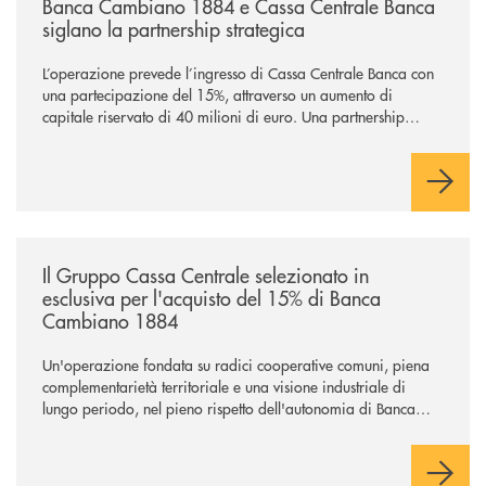
Banca Cambiano 1884 e Cassa Centrale Banca
siglano la partnership strategica
L’operazione prevede l’ingresso di Cassa Centrale Banca con
una partecipazione del 15%, attraverso un aumento di
capitale riservato di 40 milioni di euro. Una partnership
industriale strategica, fondata sulla condivisione di valori
comuni e sulla prossimità ai territori, per ampliare l’offerta e
sostenere nuove opportunità di crescita e sviluppo.
/news/il-gruppo-cassa-centrale-selezionato-in-esclusiva-per-lacquisto
Il Gruppo Cassa Centrale selezionato in
esclusiva per l'acquisto del 15% di Banca
Cambiano 1884
Un'operazione fondata su radici cooperative comuni, piena
complementarietà territoriale e una visione industriale di
lungo periodo, nel pieno rispetto dell'autonomia di Banca
Cambiano. Nei prossimi giorni verrà avviato il periodo di
negoziazione esclusiva per la finalizzazione dell’operazione.