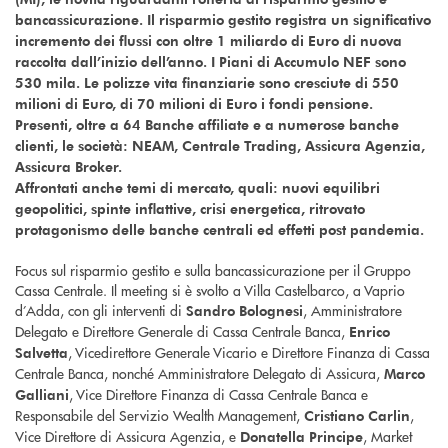
bancassicurazione. Il risparmio gestito registra un significativo
incremento dei flussi con oltre 1 miliardo di Euro di nuova
raccolta dall’inizio dell’anno. I Piani di Accumulo NEF sono
530 mila. Le polizze vita finanziarie sono cresciute di 550
milioni di Euro, di 70 milioni di Euro i fondi pensione.
Presenti, oltre a 64 Banche affiliate e a numerose banche
clienti, le società: NEAM, Centrale Trading, Assicura Agenzia,
Assicura Broker.
Affrontati anche temi di mercato, quali: nuovi equilibri
geopolitici, spinte inflattive, crisi energetica, ritrovato
protagonismo delle banche centrali ed effetti post pandemia.
Focus sul risparmio gestito e sulla bancassicurazione per il Gruppo
Cassa Centrale. Il meeting si è svolto a Villa Castelbarco, a Vaprio
d’Adda, con gli interventi di
, Amministratore
Sandro Bolognesi
Delegato e Direttore Generale di Cassa Centrale Banca,
Enrico
, Vicedirettore Generale Vicario e Direttore Finanza di Cassa
Salvetta
Centrale Banca, nonché Amministratore Delegato di Assicura,
Marco
, Vice Direttore Finanza di Cassa Centrale Banca e
Galliani
Responsabile del Servizio Wealth Management,
,
Cristiano Carlin
Vice Direttore di Assicura Agenzia, e
, Market
Donatella Principe