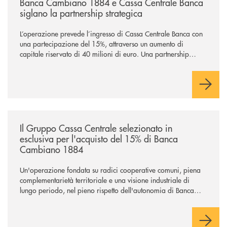
Banca Cambiano 1884 e Cassa Centrale Banca
siglano la partnership strategica
L’operazione prevede l’ingresso di Cassa Centrale Banca con
una partecipazione del 15%, attraverso un aumento di
capitale riservato di 40 milioni di euro. Una partnership
industriale strategica, fondata sulla condivisione di valori
comuni e sulla prossimità ai territori, per ampliare l’offerta e
sostenere nuove opportunità di crescita e sviluppo.
/news/il-gruppo-cassa-centrale-selezionato-in-esclusiva-per-lacquisto
Il Gruppo Cassa Centrale selezionato in
esclusiva per l'acquisto del 15% di Banca
Cambiano 1884
Un'operazione fondata su radici cooperative comuni, piena
complementarietà territoriale e una visione industriale di
lungo periodo, nel pieno rispetto dell'autonomia di Banca
Cambiano. Nei prossimi giorni verrà avviato il periodo di
negoziazione esclusiva per la finalizzazione dell’operazione.