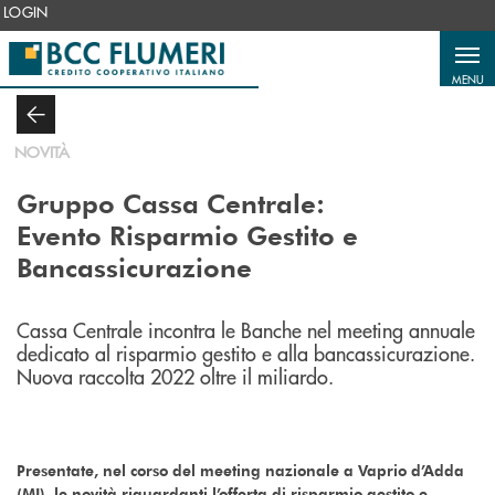
Salta al contenuto principale
LOGIN
MENU
NOVITÀ
Gruppo Cassa Centrale:
Evento Risparmio Gestito e
Bancassicurazione
Cassa Centrale incontra le Banche nel meeting annuale
dedicato al risparmio gestito e alla bancassicurazione.
Nuova raccolta 2022 oltre il miliardo.
Presentate, nel corso del meeting nazionale a Vaprio d’Adda
(MI), le novità riguardanti l’offerta di risparmio gestito e