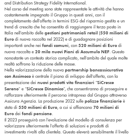
and Distribution Strategy Fidelity International.
Nel corso del meeting sono state rappresentate le attività che hanno
costantemente impegnato il Gruppo in questi anni, con il
completamento dell’offerta in termini ESG del risparmio gestito e un
trend di crescita che ha consentito di raggiungere il terzo posto in
Italia nell’ambito delle
(
gestioni patrimoniali retail
550 milioni
di
di nuova raccolta nel 2022) e di guadagnare posizioni
Euro
importanti anche nei
, con
di
fondi comuni
520 milioni
di Euro
nuova raccolta e
. Questo
20 mila
nuovi Piani di Accumulo NEF
nonostante un contesto storico complicato, nell’ambito del quale molte
realtà soffrono la riduzione delle masse.
Nella valorizzazione della nuova
partnership bancassicurativa
è centrale il piano di sviluppo dell’offerta, con la
con Assimoco
presentazione dei
“
nuovi prodotti vita finanziari
SìCresce
” e “
”, che consentiranno di proseguire e
Sereno
SìCresce Dinamico
rafforzare ulteriormente il percorso intrapreso dal Gruppo attraverso
Assicura Agenzia. La produzione 2022 sulle
è
polizze finanziarie
stata di
, a cui si affiancano
550 milioni
di Euro
70 milioni
di
dei
.
Euro
fondi pensione
Il 2023 proseguirà con l’evoluzione del modello di consulenza per
valorizzare ulteriormente l’offerta di soluzioni e prodotti di
investimento rivolti alla clientela. Questo eleverà sensibilmente il livello