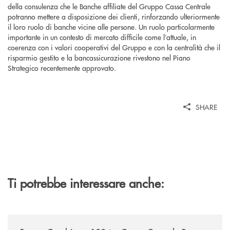
della consulenza che le Banche affiliate del Gruppo Cassa Centrale
potranno mettere a disposizione dei clienti, rinforzando ulteriormente
il loro ruolo di banche vicine alle persone. Un ruolo particolarmente
importante in un contesto di mercato difficile come l’attuale, in
coerenza con i valori cooperativi del Gruppo e con la centralità che il
risparmio gestito e la bancassicurazione rivestono nel Piano
Strategico recentemente approvato.
SHARE
Ti potrebbe interessare anche:
/news/banca-cambiano-1884-e-cassa-centrale-banca-siglano-la-partner