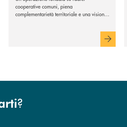
cooperative comuni, piena
complementarietà territoriale e una visione
industriale di lungo periodo, nel pieno
rispetto dell'autonomia di Banca
Cambiano. Nei prossimi giorni verrà
avviato il periodo di negoziazione
esclusiva per la finalizzazione
dell’operazione.
?
arti