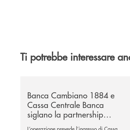
Ti potrebbe interessare an
/news/banca-cambiano-1884-e-cassa-centrale-ban
Banca Cambiano 1884 e
Cassa Centrale Banca
siglano la partnership
strategica
L’operazione prevede l’ingresso di Cassa