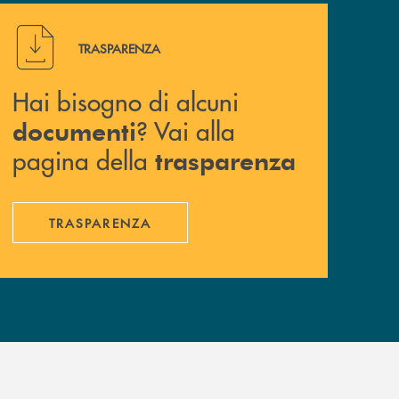
Hai bisogno di alcuni documenti ? Vai alla pagina della 
TRASPARENZA
Hai bisogno di alcuni
? Vai alla
documenti
pagina della
trasparenza
TRASPARENZA