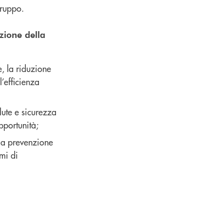
Gruppo.
zione della
e, la riduzione
l’efficienza
alute e sicurezza
pportunità;
ulla prevenzione
emi di