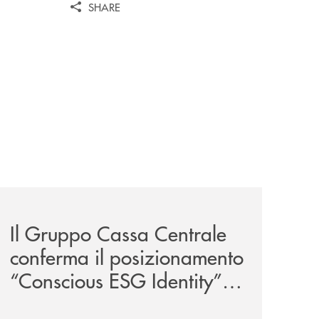
SHARE
iva-per-lacquisto-del-15-di-banca-cambiano-1884/
news/il-gruppo-cassa-centrale-conferma-il-posizionamento-
Il Gruppo Cassa Centrale
conferma il posizionamento
“Conscious ESG Identity”
nell’ESG Identity Corporate