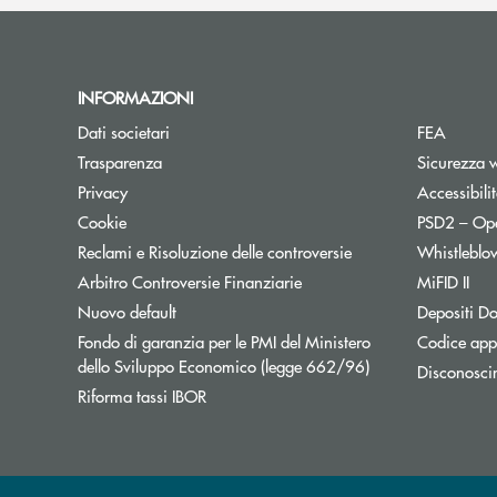
INFORMAZIONI
Dati societari
FEA
Trasparenza
Sicurezza 
Privacy
Accessibili
Cookie
PSD2 – Op
Reclami e Risoluzione delle controversie
Whistleblo
Apre una nuova finestra
Arbitro Controversie Finanziarie
MiFID II
Nuovo default
Depositi Do
Fondo di garanzia per le PMI del Ministero
Codice appa
Apre una nuova fi
dello Sviluppo Economico (legge 662/96)
Disconosci
Apre una nuova finestra
Riforma tassi IBOR