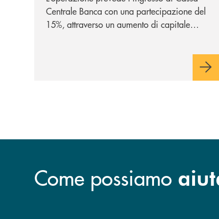
Centrale Banca con una partecipazione del
15%, attraverso un aumento di capitale
riservato di 40 milioni di euro. Una
partnership industriale strategica, fondata
sulla condivisione di valori comuni e sulla
prossimità ai territori, per ampliare l’offerta
e sostenere nuove opportunità di crescita e
sviluppo.
Come possiamo
aiut