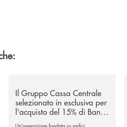
che:
ca-siglano-la-partnership-strategica/
/news/il-gruppo-cassa-centrale-selezionato-in-esclus
/
Il Gruppo Cassa Centrale
selezionato in esclusiva per
l'acquisto del 15% di Banca
Cambiano 1884
Un'operazione fondata su radici