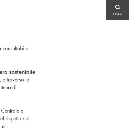
CERCA
CERCA
consultabile
e
iera sostenibile
, attraverso la
atena di
a Centrale e
el rispetto dei
 e