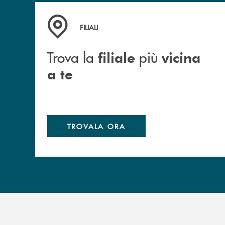
Trova la filiale più vicina a te
FILIALI
Trova la
più
filiale
vicina
a te
TROVALA ORA