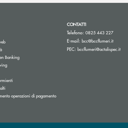
CONTATTI
Telefono:
0825 443 227
(si apre
E-mail:
bcc@bccflumeri.it
web
(si 
PEC:
bccflumeri@actalispec.it
tà
Apre una nuova finestra
en Banking
wing
rmienti
lti
nestra
mento operazioni di pagamento