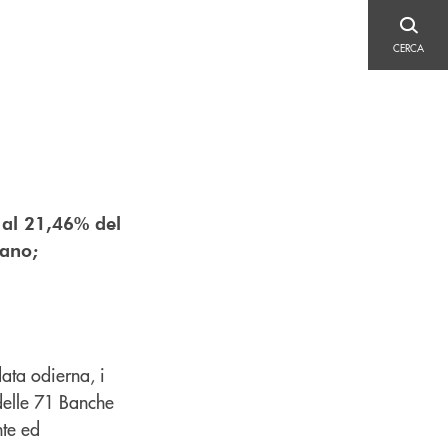
CERCA
CERCA
o al 21,46% del
iano;
ata odierna, i
delle 71 Banche
nte ed