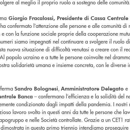
lgere al meglio il proprio ruolo a sostegno delle comunità
rma
Giorgio Fracalossi, Presidente di Cassa Centrale
a confermato l’attenzione alle persone e alle comunità di r
 e con la funzione sociale proprie della cooperazione mutua
i numeri siamo impegnati nel continuare a svolgere il ruolo d
ta nuova situazione di difficoltà venutasi a creare con il r
. Al popolo ucraino e a tutte le persone coinvolte nel dramm
nostra solidarietà umana e insieme concreta, con le diverse i
afferma
,
e
Sandro Bolognesi
Amministratore Delegato
– confermano l’efficienza e la solidità del 
entrale Banca
temente condizionato dagli impatti della pandemia. I nostri
zioso lavoro svolto in questi anni da tutte le persone che la
Capogruppo e nelle Società controllate. Grazie a un CET1 ra
e dimostrata in questo primo triennio intendiamo proseguire