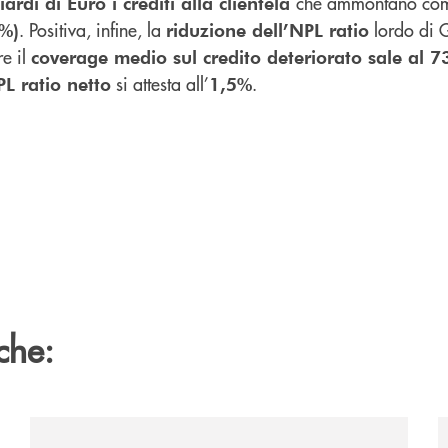
che ammontano com
ardi di Euro i crediti alla clientela
. Positiva, infine, la
lordo di 
6%)
riduzione dell’NPL ratio
re il
coverage medio sul credito deteriorato sale al 
si attesta all’
.
L ratio netto
1,5%
che:
ca-siglano-la-partnership-strategica/
/news/il-gruppo-cassa-centrale-selezionato-in-esclus
/