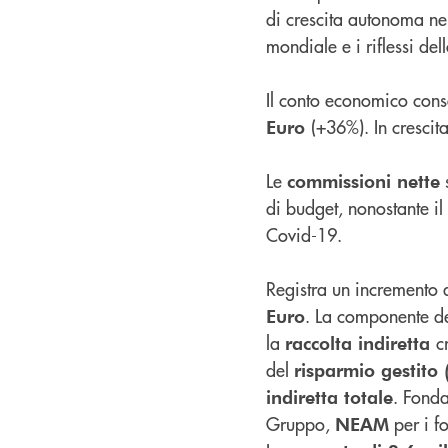
di crescita autonoma ne
mondiale e i riflessi de
Il conto economico conso
(+36%). In crescit
Euro
Le
s
commissioni nette
di budget, nonostante i
Covid-19.
Registra un incremento 
. La componente d
Euro
la
c
raccolta indiretta
del
risparmio gestito
. Fonda
indiretta totale
Gruppo,
per i f
NEAM