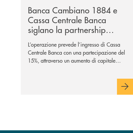
Banca Cambiano 1884 e
Cassa Centrale Banca
siglano la partnership
strategica
L’operazione prevede l’ingresso di Cassa
Centrale Banca con una partecipazione del
15%, attraverso un aumento di capitale
riservato di 40 milioni di euro. Una
partnership industriale strategica, fondata
sulla condivisione di valori comuni e sulla
prossimità ai territori, per ampliare l’offerta
e sostenere nuove opportunità di crescita e
sviluppo.