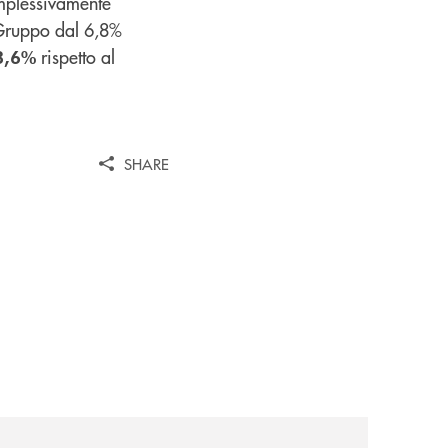
plessivamente
Gruppo dal 6,8%
rispetto al
73,6%
SHARE
iva-per-lacquisto-del-15-di-banca-cambiano-1884/
news/cassa-centrale-banca-avvia-la-seconda-elite-lounge-