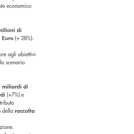
esto economico
ilioni di
(+ 28%).
i Euro
re agli obiettivi
lo scenario
 miliardi di
(+7%) e
rdi
tributo
della
%
raccolta
zione.