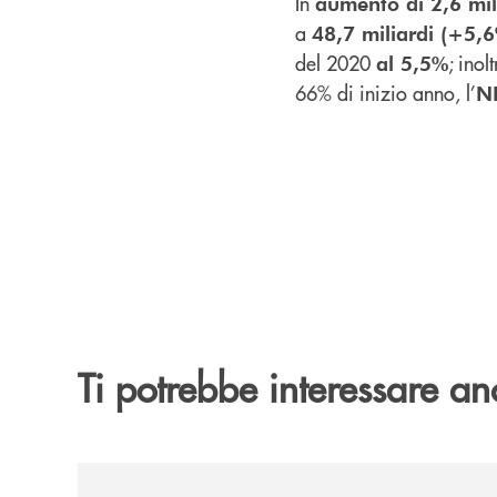
In
aumento di 2,6 mili
a
48,7 miliardi (+5,
del 2020
; inolt
al 5,5%
66% di inizio anno, l’
NP
Ti potrebbe interessare an
/news/banca-cambiano-1884-e-cassa-centrale-ban