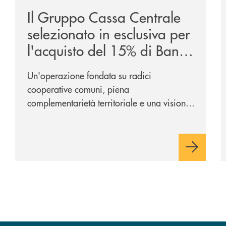
Il Gruppo Cassa Centrale
selezionato in esclusiva per
l'acquisto del 15% di Banca
Cambiano 1884
Un'operazione fondata su radici
cooperative comuni, piena
complementarietà territoriale e una visione
industriale di lungo periodo, nel pieno
rispetto dell'autonomia di Banca
Cambiano. Nei prossimi giorni verrà
avviato il periodo di negoziazione
esclusiva per la finalizzazione
dell’operazione.