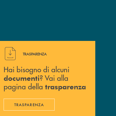
Hai bisogno di alcuni documenti ? Vai alla pagina della 
TRASPARENZA
Hai bisogno di alcuni
? Vai alla
documenti
pagina della
trasparenza
TRASPARENZA