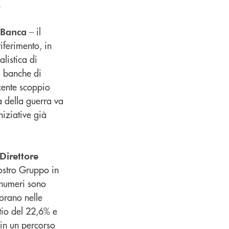
.
– il
 Banca
iferimento, in
listica di
i banche di
ecente scoppio
a della guerra va
niziative già
Direttore
nostro Gruppo in
 numeri sono
vorano nelle
tio del 22,6% e
 in un percorso