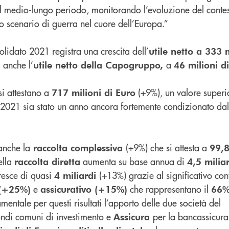
l medio-lungo periodo, monitorando l’evoluzione del cont
llo scenario di guerra nel cuore dell’Europa.”
lidato 2021 registra una crescita dell’
utile netto a 333 m
a anche l’
a
utile netto della Capogruppo,
46 milioni d
i attestano a
(+9%), un valore superio
717 milioni di Euro
l 2021 sia stato un anno ancora fortemente condizionato dal
anche la
(+9%) che si attesta a
raccolta complessiva
99,8
ella
aumenta su base annua di
raccolta diretta
4,5 milia
resce di quasi
(+13%) grazie al significativo con
4
miliardi
e
che rappresentano il
 (+25%)
assicurativo (+15%)
66
mentale per questi risultati l’apporto delle due società del
ondi comuni di investimento e
per la bancassicura
Assicura