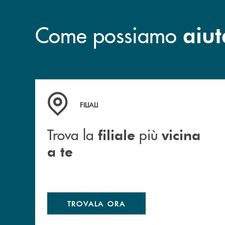
Come possiamo
aiut
Trova la filiale più vicina a te
FILIALI
Trova la
più
filiale
vicina
a te
TROVALA ORA