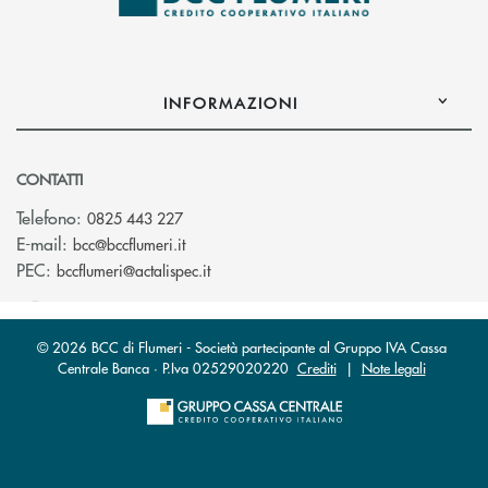
INFORMAZIONI
CONTATTI
Telefono:
0825 443 227
(si apre l’app di posta elettronica)
E-mail:
bcc@bccflumeri.it
(si apre l’app di posta elettronica)
PEC:
bccflumeri@actalispec.it
© 2026 BCC di Flumeri - Società partecipante al Gruppo IVA Cassa
Centrale Banca · P.Iva 02529020220
Crediti
|
Note legali