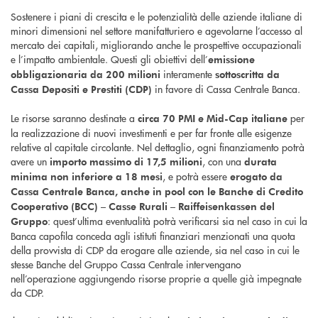
Sostenere i piani di crescita e le potenzialità delle aziende italiane di
minori dimensioni nel settore manifatturiero e agevolarne l’accesso al
mercato dei capitali, migliorando anche le prospettive occupazionali
e l’impatto ambientale. Questi gli obiettivi dell’
emissione
interamente
obbligazionaria da 200 milioni
sottoscritta da
in favore di Cassa Centrale Banca.
Cassa Depositi e Prestiti (CDP)
Le risorse saranno destinate a
per
circa 70 PMI e Mid-Cap
italiane
la realizzazione di nuovi investimenti e per far fronte alle esigenze
relative al capitale circolante. Nel dettaglio, ogni finanziamento potrà
avere un
, con una
importo massimo di 17,5 milioni
durata
, e potrà essere
minima non inferiore a 18 mesi
erogato da
Cassa Centrale Banca, anche in pool con le Banche di Credito
Cooperativo (BCC) – Casse Rurali – Raiffeisenkassen del
: quest’ultima eventualità potrà verificarsi sia nel caso in cui la
Gruppo
Banca capofila conceda agli istituti finanziari menzionati una quota
della provvista di CDP da erogare alle aziende, sia nel caso in cui le
stesse Banche del Gruppo Cassa Centrale intervengano
nell’operazione aggiungendo risorse proprie a quelle già impegnate
da CDP.