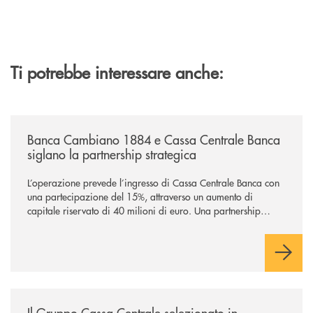
Ti potrebbe interessare anche:
/news/banca-cambiano-1884-e-cassa-centrale-banca-siglano-la-partner
Banca Cambiano 1884 e Cassa Centrale Banca
siglano la partnership strategica
L’operazione prevede l’ingresso di Cassa Centrale Banca con
una partecipazione del 15%, attraverso un aumento di
capitale riservato di 40 milioni di euro. Una partnership
industriale strategica, fondata sulla condivisione di valori
comuni e sulla prossimità ai territori, per ampliare l’offerta e
sostenere nuove opportunità di crescita e sviluppo.
/news/il-gruppo-cassa-centrale-selezionato-in-esclusiva-per-lacquisto
Il Gruppo Cassa Centrale selezionato in