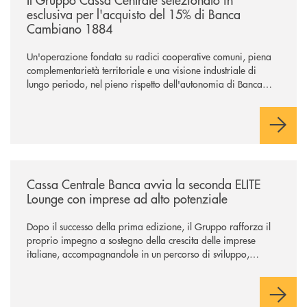
esclusiva per l'acquisto del 15% di Banca
Cambiano 1884
Un'operazione fondata su radici cooperative comuni, piena
complementarietà territoriale e una visione industriale di
lungo periodo, nel pieno rispetto dell'autonomia di Banca
Cambiano. Nei prossimi giorni verrà avviato il periodo di
negoziazione esclusiva per la finalizzazione dell’operazione.
/news/cassa-centrale-banca-avvia-la-seconda-elite-lounge-con-imprese-
Cassa Centrale Banca avvia la seconda ELITE
Lounge con imprese ad alto potenziale
Dopo il successo della prima edizione, il Gruppo rafforza il
proprio impegno a sostegno della crescita delle imprese
italiane, accompagnandole in un percorso di sviluppo,
innovazione e accesso ai mercati dei capitali.