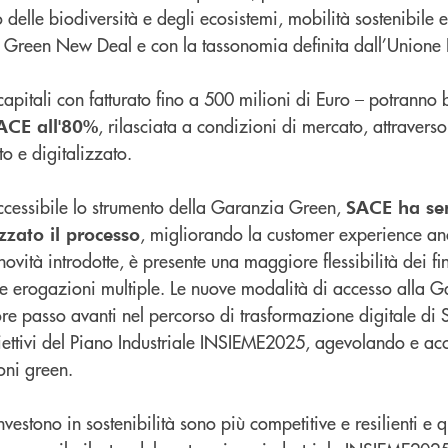
 delle biodiversità e degli ecosistemi, mobilità sostenibile e
l Green New Deal e con la tassonomia definita dall’Unione
capitali con fatturato fino a 500 milioni di Euro – potranno 
, rilasciata a condizioni di mercato, attravers
ACE all'80%
o e digitalizzato.
ccessibile lo strumento della Garanzia Green,
SACE ha sem
, migliorando la customer experience an
zzato il processo
novità introdotte, è presente una maggiore flessibilità dei f
vere erogazioni multiple. Le nuove modalità di accesso alla
ore passo avanti nel percorso di trasformazione digitale di
biettivi del Piano Industriale INSIEME2025, agevolando e ac
oni green.
vestono in sostenibilità sono più competitive e resilienti e 