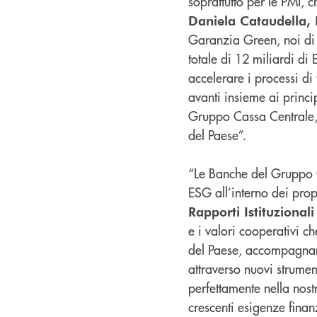
soprattutto per le PMI, 
Daniela Cataudella, 
Garanzia Green, noi di 
totale di 12 miliardi di
accelerare i processi di 
avanti insieme ai princip
Gruppo Cassa Centrale, 
del Paese”.
“Le Banche del Gruppo C
ESG all’interno dei pro
Rapporti Istituzional
e i valori cooperativi c
del Paese, accompagnando
attraverso nuovi strumen
perfettamente nella nostr
crescenti esigenze fina