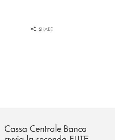
SHARE
iva-per-lacquisto-del-15-di-banca-cambiano-1884/
news/cassa-centrale-banca-avvia-la-seconda-elite-lounge-
Cassa Centrale Banca
avvia la seconda ELITE