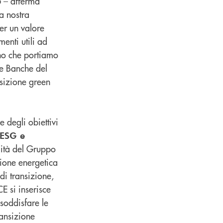
5 – afferma
la nostra
er un valore
enti utili ad
egno che portiamo
 le Banche del
nsizione green
 degli obiettivi
 ESG e
ilità del Gruppo
zione energetica
di transizione,
E si inserisce
 soddisfare le
ansizione