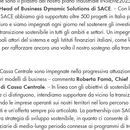
che sono il pilastro del nostro piano industriale INSIEME202
. – Con 
Head of Business Dynamic Solutions di SACE
SACE abbiamo già supportato oltre 500 progetti in Italia p
 Euro e siamo impegnati ogni giorno nel sostenere gli investim
transizione sostenibile in tutti gli ambiti e settori. Un imp
ali attori del sistema e agli Istituti finanziari italiani, come
per rafforzare ancora una volta il nostro sostegno alla tra
assa Centrale sono impegnate nella progressiva attuazione
pri modelli di business – commenta
Roberta Famà, Chief
. – In linea con gli obiettivi di sostenib
i di Cassa Centrale
he ci distinguono, intendiamo supportare da vicino la transi
 le imprese operanti sui nostri territori nel loro percorso 
ti e un’offerta sempre più articolata. La partnership con SAC
a strategia di sviluppo sostenibile, in quanto ci consente di
nziarie di medio-lungo periodo connesse ai programmi di tr