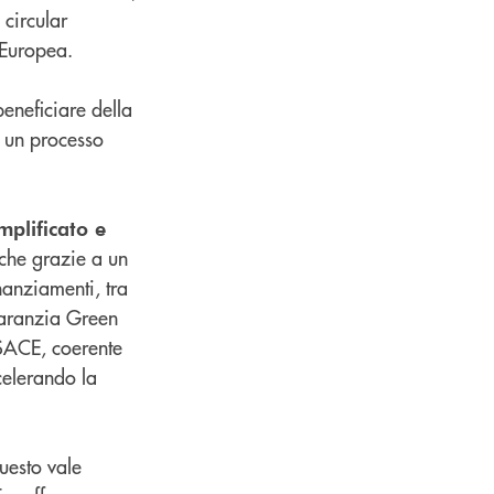
 circular
 Europea.
beneficiare della
o un processo
plificato e
che grazie a un
inanziamenti, tra
 Garanzia Green
 SACE, coerente
celerando la
questo vale