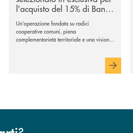
l'acquisto del 15% di Banca
Cambiano 1884
Un'operazione fondata su radici
cooperative comuni, piena
complementarietà territoriale e una visione
industriale di lungo periodo, nel pieno
rispetto dell'autonomia di Banca
Cambiano. Nei prossimi giorni verrà
avviato il periodo di negoziazione
esclusiva per la finalizzazione
dell’operazione.
?
arti