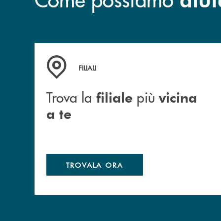
Trova la filiale più vicina a te
FILIALI
Trova la
più
filiale
vicina
a te
TROVALA ORA