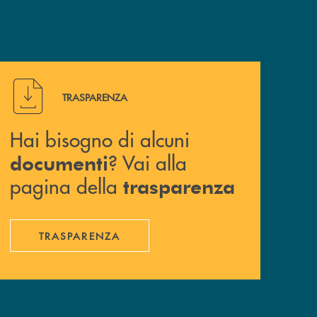
Hai bisogno di alcuni documenti ? Vai alla pagina della 
TRASPARENZA
Hai bisogno di alcuni
? Vai alla
documenti
pagina della
trasparenza
TRASPARENZA