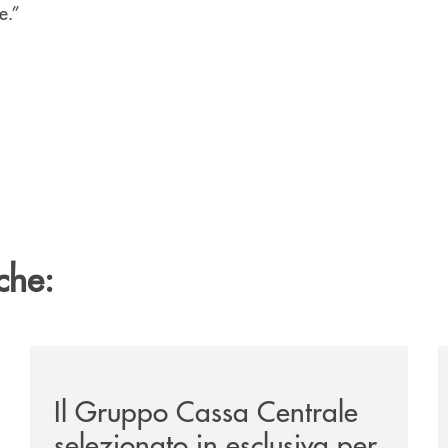
e.”
che:
ca-siglano-la-partnership-strategica/
/news/il-gruppo-cassa-centrale-selezionato-in-esclus
/
Il Gruppo Cassa Centrale
selezionato in esclusiva per