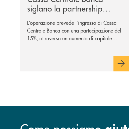
siglano la partnership
strategica
L’operazione prevede l’ingresso di Cassa
Centrale Banca con una partecipazione del
15%, attraverso un aumento di capitale
riservato di 40 milioni di euro. Una
partnership industriale strategica, fondata
sulla condivisione di valori comuni e sulla
prossimità ai territori, per ampliare l’offerta
e sostenere nuove opportunità di crescita e
sviluppo.
Come possiamo
aiut