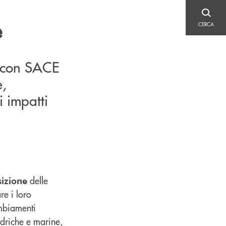
CERCA
e
CERCA
e con SACE
e,
i impatti
delle
sizione
re i loro
ambiamenti
 idriche e marine,