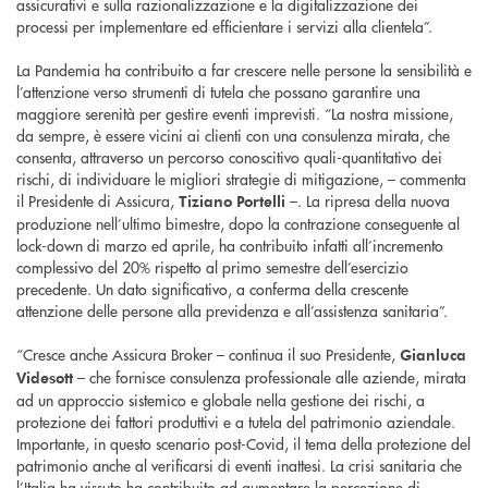
assicurativi e sulla razionalizzazione e la digitalizzazione dei
processi per implementare ed efficientare i servizi alla clientela”.
La Pandemia ha contribuito a far crescere nelle persone la sensibilità e
l’attenzione verso strumenti di tutela che possano garantire una
maggiore serenità per gestire eventi imprevisti. “La nostra missione,
da sempre, è essere vicini ai clienti con una consulenza mirata, che
consenta, attraverso un percorso conoscitivo quali-quantitativo dei
rischi, di individuare le migliori strategie di mitigazione, – commenta
il Presidente di Assicura,
–. La ripresa della nuova
Tiziano Portelli
produzione nell’ultimo bimestre, dopo la contrazione conseguente al
lock-down di marzo ed aprile, ha contribuito infatti all’incremento
complessivo del 20% rispetto al primo semestre dell’esercizio
precedente. Un dato significativo, a conferma della crescente
attenzione delle persone alla previdenza e all’assistenza sanitaria”.
“Cresce anche Assicura Broker – continua il suo Presidente,
Gianluca
– che fornisce consulenza professionale alle aziende, mirata
Videsott
ad un approccio sistemico e globale nella gestione dei rischi, a
protezione dei fattori produttivi e a tutela del patrimonio aziendale.
Importante, in questo scenario post-Covid, il tema della protezione del
patrimonio anche al verificarsi di eventi inattesi. La crisi sanitaria che
l’Italia ha vissuto ha contribuito ad aumentare la percezione di