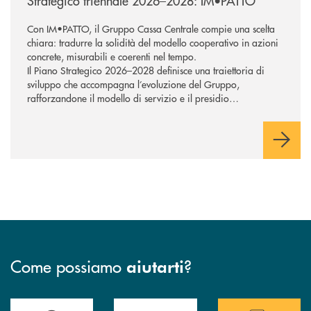
Strategico triennale 2026–2028: IM•PATTO
Con IM•PATTO, il Gruppo Cassa Centrale compie una scelta
chiara: tradurre la solidità del modello cooperativo in azioni
concrete, misurabili e coerenti nel tempo.
Il Piano Strategico 2026–2028 definisce una traiettoria di
sviluppo che accompagna l’evoluzione del Gruppo,
rafforzandone il modello di servizio e il presidio
commerciale a supporto di famiglie e imprese. Tecnologia e
intelligenza artificiale sostengono la trasformazione,
potenziando la capacità di rispondere in modo efficace ai
bisogni della clientela e orientando l’azione verso una
creazione di valore sostenibile, con attenzione alle persone e
ai territori.
Come possiamo
?
aiutarti
Trova la filiale più vicina a te
Hai bisogno di assistenza immediata ?
Hai bisogno di alcun