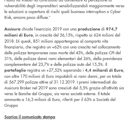
vulnerabilità degli imprenditori sensibilizzandoli maggiormente verso
le soluzioni a copertura di rischi quali business interruption o Cyber
Risk, ancora poco diffuse.”
chiude l’esercizio 2019 con una
di
Assicura
produzione
974,7
, in crescita del 56,15%, rispetto ai 624 milioni del
milioni di Euro
2018. Di questi, 851 milioni appartengono al comparto vita
finanziario, che registra un +62% con una crescita nel collocamento
delle polizze temporanee caso morte del 45%, delle polizze CPI del
31%, delle polizze danni rami elementari del 26%, della previdenza
complementare del 23,7% e delle polizze auto del 15,5%. Il
registra un +27,52% superando i
,
portafoglio
4,4 miliardi di Euro
con oltre 170 milioni di Euro imputabili ai rami danni, per un totale
di 567.299 polizze attive al 31.12.2019. I premi intermediati da
Assicura Broker nel 2019 sono cresciuti del 5,5% grazie all’attività sia
verso le Banche del Gruppo, sia verso società esterne. Il totale
ammonta a 16,3 milioni di Euro, riferiti per il 63% a Società del
Gruppo
Scarica il comunicato stampa