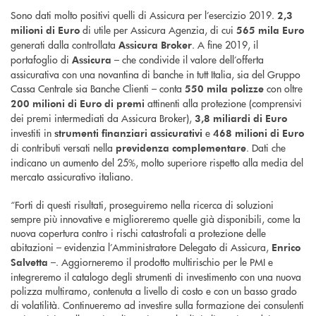
Sono dati molto positivi quelli di Assicura per l’esercizio 2019.
2,3
di utile per Assicura Agenzia, di cui
milioni di Euro
565 mila Euro
generati dalla controllata
. A fine 2019, il
Assicura Broker
portafoglio di
– che condivide il valore dell’offerta
Assicura
assicurativa con una novantina di banche in tutt Italia, sia del Gruppo
Cassa Centrale sia Banche Clienti – conta
con oltre
550 mila polizze
attinenti alla protezione (comprensivi
200 milioni di Euro di premi
dei premi intermediati da Assicura Broker),
3,8 miliardi di Euro
investiti in
e
strumenti finanziari assicurativi
468 milioni di Euro
di contributi versati nella
. Dati che
previdenza complementare
indicano un aumento del 25%, molto superiore rispetto alla media del
mercato assicurativo italiano.
“Forti di questi risultati, proseguiremo nella ricerca di soluzioni
sempre più innovative e miglioreremo quelle già disponibili, come la
nuova copertura contro i rischi catastrofali a protezione delle
abitazioni – evidenzia l’Amministratore Delegato di Assicura,
Enrico
–. Aggiorneremo il prodotto multirischio per le PMI e
Salvetta
integreremo il catalogo degli strumenti di investimento con una nuova
polizza multiramo, contenuta a livello di costo e con un basso grado
di volatilità. Continueremo ad investire sulla formazione dei consulenti