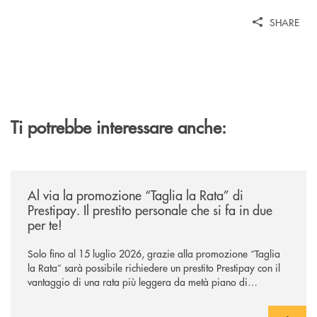
SHARE
Ti potrebbe interessare anche:
/news/al-via-la-promozione-taglia-la-rata-di-prestipay-il-prestito-perso
Al via la promozione “Taglia la Rata” di
Prestipay. Il prestito personale che si fa in due
per te!
Solo fino al 15 luglio 2026, grazie alla promozione “Taglia
la Rata” sarà possibile richiedere un prestito Prestipay con il
vantaggio di una rata più leggera da metà piano di
rimborso.