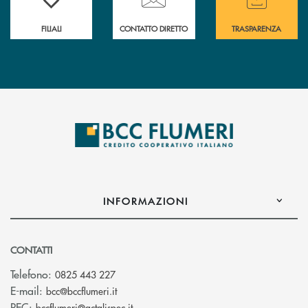
FILIALI
CONTATTO DIRETTO
TRASPARENZA
INFORMAZIONI
CONTATTI
Telefono:
0825 443 227
(si apre l’app di posta elettronica)
E-mail:
bcc@bccflumeri.it
(si apre l’app di posta elettronica)
PEC:
bccflumeri@actalispec.it