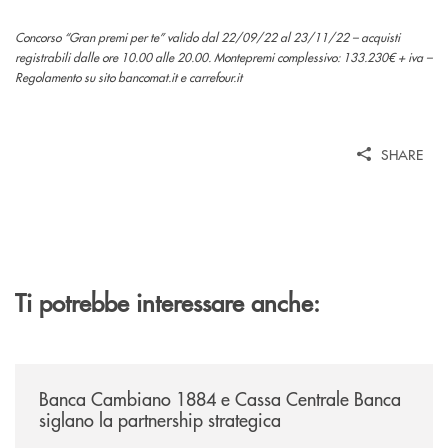
Concorso “Gran premi per te” valido dal 22/09/22 al 23/11/22 – acquisti
registrabili dalle ore 10.00 alle 20.00. Montepremi complessivo: 133.230€ + iva –
Regolamento su sito bancomat.it e carrefour.it
SHARE
Ti potrebbe interessare anche:
/news/banca-cambiano-1884-e-cassa-centrale-banca-siglano-la-partner
Banca Cambiano 1884 e Cassa Centrale Banca
siglano la partnership strategica