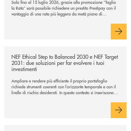
Solo fino al 15 luglio 2026, grazie alla promozione “Taglia
la Rata” sarà possibile richiedere un prestito Prestipay con il
vantaggio di una rata più leggera da metà piano di
rimborso.
/news/nef-ethical-step-to-balanced-2030-e-nef-target-2031-due-soluzioni
NEF Ethical Step to Balanced 2030 e NEF Target
2031: due soluzioni per far evolvere i tuoi
investimenti
Ampliare e rendere più efficiente il proprio portafoglio
richiede strumenti coerenti con l’orizzonte temporale e con il
livello di rischio desiderati. In questo contesto si inseriscono
NEF Ethical Step to Balanced 2030 e NEF Target 2031, due
soluzioni tra loro complementari, pensate per accompagnare
l’investitore in un percorso strutturato e consapevole.
/news/m-illumino-di-meno-2026-piccoli-gesti-per-un-futuro-piu-sostenib