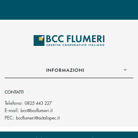
INFORMAZIONI
CONTATTI
Telefono:
0825 443 227
(si apre l’app di posta elettronica)
E-mail:
bcc@bccflumeri.it
(si apre l’app di posta elettronica)
PEC:
bccflumeri@actalispec.it