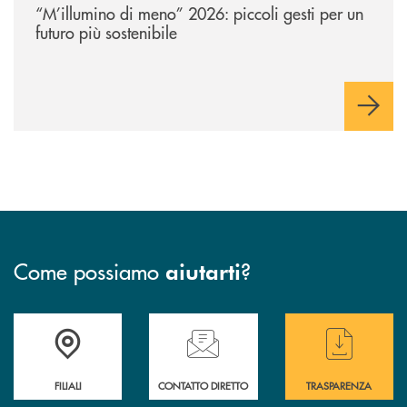
“M’illumino di meno” 2026: piccoli gesti per un
futuro più sostenibile
Come possiamo
?
aiutarti
Trova la filiale più vicina a te
Hai bisogno di assistenza immediata ?
Hai bisogno di alcun
FILIALI
CONTATTO DIRETTO
TRASPARENZA