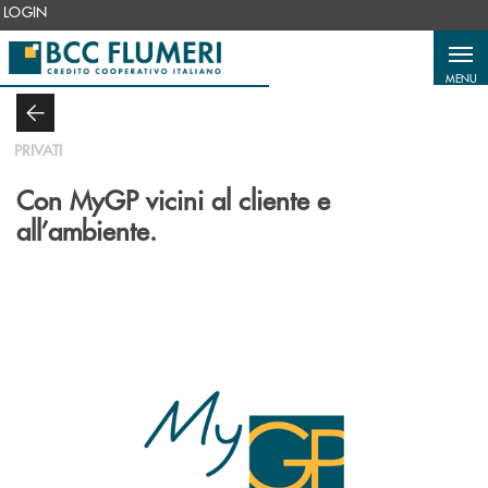
Salta al contenuto principale
LOGIN
MENU
PRIVATI
Con MyGP vicini al cliente e
all’ambiente.