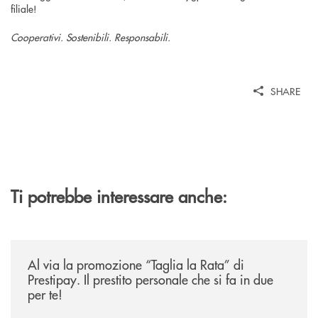
filiale!
Cooperativi. Sostenibili. Responsabili.
SHARE
Ti potrebbe interessare anche:
/news/al-via-la-promozione-taglia-la-rata-di-prestipay-il-prestito-perso
Al via la promozione “Taglia la Rata” di
Prestipay. Il prestito personale che si fa in due
per te!