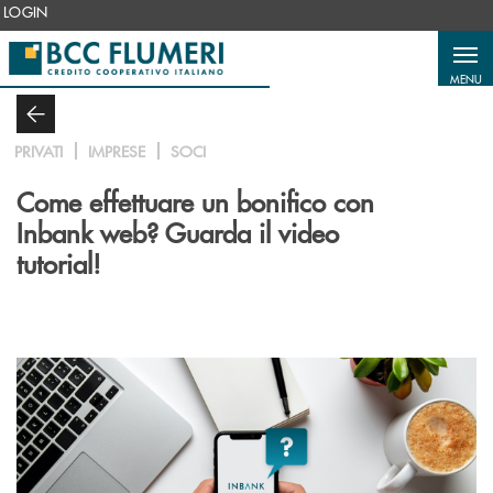
Salta al contenuto principale
LOGIN
MENU
PRIVATI
IMPRESE
SOCI
Come effettuare un bonifico con
Inbank web? Guarda il video
tutorial!