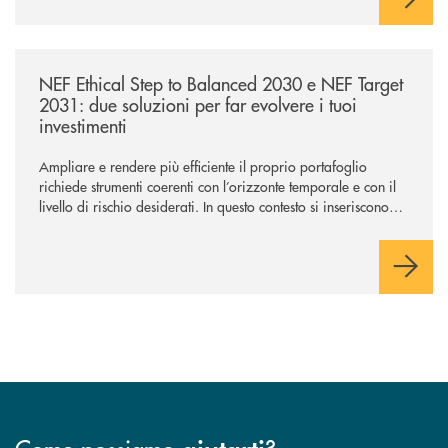
/news/nef-ethical-step-to-balanced-2030-e-nef-target-2031-due-soluzioni
NEF Ethical Step to Balanced 2030 e NEF Target
2031: due soluzioni per far evolvere i tuoi
investimenti
Ampliare e rendere più efficiente il proprio portafoglio
richiede strumenti coerenti con l’orizzonte temporale e con il
livello di rischio desiderati. In questo contesto si inseriscono
NEF Ethical Step to Balanced 2030 e NEF Target 2031, due
soluzioni tra loro complementari, pensate per accompagnare
l’investitore in un percorso strutturato e consapevole.
Come possiamo
?