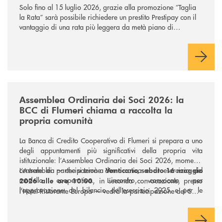
Solo fino al 15 luglio 2026, grazie alla promozione “Taglia
la Rata” sarà possibile richiedere un prestito Prestipay con il
vantaggio di una rata più leggera da metà piano di
rimborso.
/news/assemblea-ordinaria-dei-soci-2026-la-bcc-di-flumeri-chiama-a-r
Assemblea Ordinaria dei Soci 2026: la
BCC di Flumeri chiama a raccolta la
propria comunità
La Banca di Credito Cooperativo di Flumeri si prepara a uno
degli appuntamenti più significativi della propria vita
istituzionale: l’Assemblea Ordinaria dei Soci 2026, momento
centrale di partecipazione democratica e di esercizio del
L’Assemblea — che si terrà a
Venticano, sabato 16 maggio
modello cooperativo. L’incontro, convocato per
, in seconda convocazione, presso
2026 alle ore 10:00
l’approvazione del bilancio dell’esercizio 2025 e per le
l’Hotel Ristorante Europa — vedrà la partecipazione dei Soci,
principali deliberazioni strategiche, rappresenta come sempre
protagonisti della vita della BCC di Flumeri, chiamati a
un’occasione di confronto, trasparenza e condivisione dei
esprimersi sui punti all’ordine del giorno e a contribuire, con
risultati raggiunti.
il proprio voto, all’indirizzo futuro dell’Istituto.