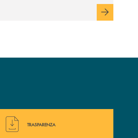
di sviluppo, innovazione e accesso ai
mercati dei capitali.
Hai bisogno di alcuni documenti ? Vai alla pagina della 
TRASPARENZA