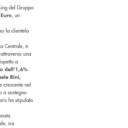
asing del Gruppo
, un
 Euro
so la clientela
sa Centrale, è
 attraverso una
ispetto a
.
o dell’1,6%
ele Bini,
e crescente nel
po a sostegno
aris ha stipulato
posta
le, sia