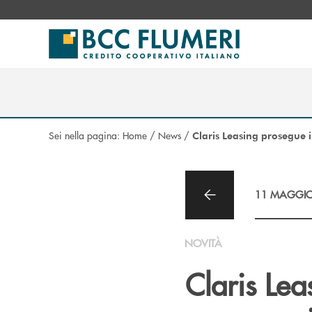
Salta al contenuto principale
Sei nella pagina:
Home
/
News
/
Claris Leasing prosegue il
11 MAGGIO
NOVITÀ
Claris Le