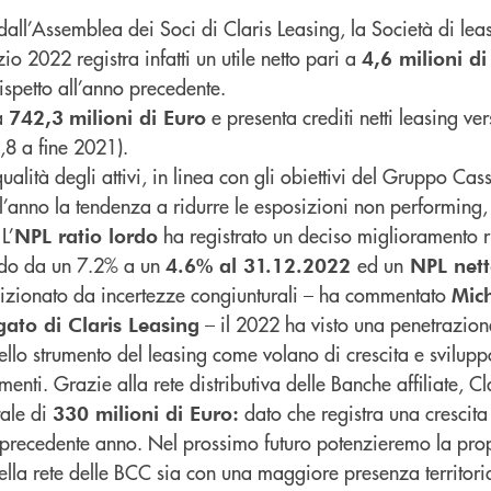
i dall’Assemblea dei Soci di Claris Leasing, la Società di le
io 2022 registra infatti un utile netto pari a
4,6 milioni di
ispetto all’anno precedente.
 a
e presenta crediti netti leasing ver
742,3
milioni di Euro
8 a fine 2021).
alità degli attivi, in linea con gli obiettivi del Gruppo Cas
l’anno la tendenza a ridurre le esposizioni non performing,
L’
ha registrato un deciso miglioramento r
NPL ratio lordo
do da un 7.2% a un
ed un
4.6% al 31.12.2022
NPL nett
dizionato da incertezze congiunturali – ha commentato
Mich
– il 2022 ha visto una penetrazion
ato di Claris Leasing
llo strumento del leasing come volano di crescita e svilup
imenti. Grazie alla rete distributiva delle Banche affiliate, Cl
tale di
dato che registra una crescita
330
milioni di Euro
:
l precedente anno. Nel prossimo futuro potenzieremo la pro
lla rete delle BCC sia con una maggiore presenza territoria