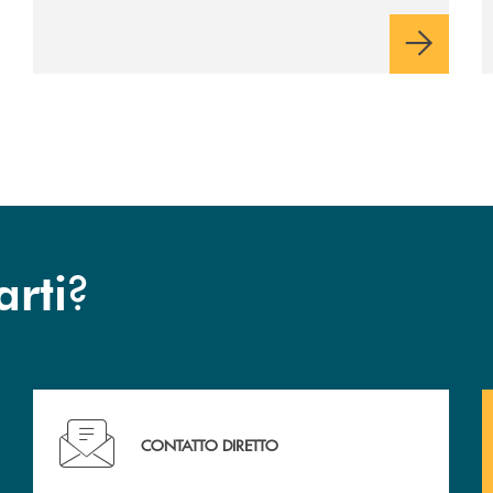
rispetto dell'autonomia di Banca
Cambiano. Nei prossimi giorni verrà
avviato il periodo di negoziazione
esclusiva per la finalizzazione
dell’operazione.
?
arti
Hai bisogno di assistenza immediata ?
CONTATTO DIRETTO