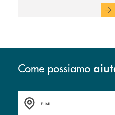
partnership industriale strategica, fondata
sulla condivisione di valori comuni e sulla
prossimità ai territori, per ampliare l’offerta
e sostenere nuove opportunità di crescita e
sviluppo.
Come possiamo
aiut
Trova la filiale più vicina a te
FILIALI