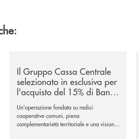
che:
ca-siglano-la-partnership-strategica/
/news/il-gruppo-cassa-centrale-selezionato-in-esclus
/
Il Gruppo Cassa Centrale
selezionato in esclusiva per
l'acquisto del 15% di Banca
Cambiano 1884
Un'operazione fondata su radici
cooperative comuni, piena
complementarietà territoriale e una visione
industriale di lungo periodo, nel pieno