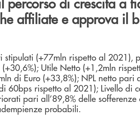
l percorso di crescita a f
he affiliate e approva il b
i stipulati (+77mln rispetto al 2021), 
(+30,6%); Utile Netto (+1,2mln rispet
ln di Euro (+33,8%); NPL netto pari a
i 60bps rispetto al 2021); Livello di 
riorati pari all’89,8% delle sofferenze 
adempienze probabili.