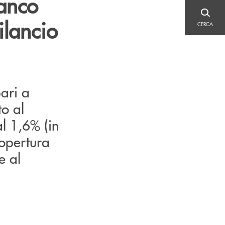
ianco
CERCA
ilancio
CERCA
pari a
to al
l 1,6% (in
copertura
e al