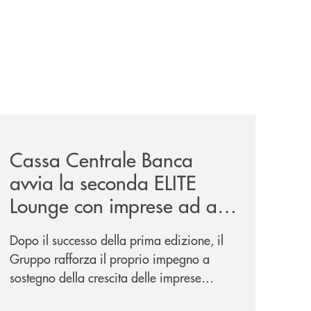
iva-per-lacquisto-del-15-di-banca-cambiano-1884/
news/cassa-centrale-banca-avvia-la-seconda-elite-lounge-
Cassa Centrale Banca
avvia la seconda ELITE
Lounge con imprese ad alto
potenziale
Dopo il successo della prima edizione, il
Gruppo rafforza il proprio impegno a
sostegno della crescita delle imprese
italiane, accompagnandole in un percorso