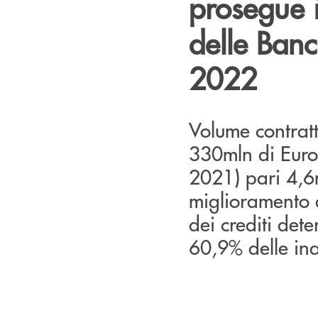
prosegue i
delle Banc
2022
Volume contratt
330mln di Euro 
2021) pari 4,6m
miglioramento d
dei crediti dete
60,9% delle in