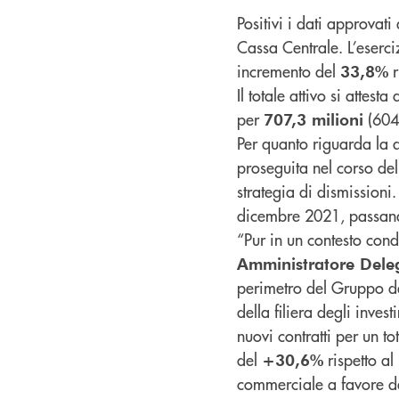
Positivi i dati approvat
Cassa Centrale. L’eserciz
incremento del
r
33,8%
Il totale attivo si attesta
per
(604,
707,3 milioni
Per quanto riguarda la qu
proseguita nel corso del
strategia di dismissioni. 
dicembre 2021, passan
“Pur in un contesto con
Amministratore Deleg
perimetro del Gruppo de
della filiera degli invest
nuovi contratti per un to
del
rispetto a
+30,6%
commerciale a favore de