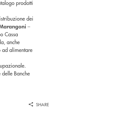
atalogo prodotti
istribuzione dei
–
Marangoni
po Cassa
la, anche
o ad alimentare
cupazionale.
e delle Banche
SHARE