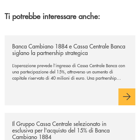
Ti potrebbe interessare anche:
/news/banca-cambiano-1884-e-cassa-centrale-banca-siglano-la-partner
Banca Cambiano 1884 e Cassa Centrale Banca
siglano la partnership strategica
L’operazione prevede l’ingresso di Cassa Centrale Banca con
una partecipazione del 15%, attraverso un aumento di
capitale riservato di 40 milioni di euro. Una partnership
industriale strategica, fondata sulla condivisione di valori
comuni e sulla prossimità ai territori, per ampliare l’offerta e
sostenere nuove opportunità di crescita e sviluppo.
/news/il-gruppo-cassa-centrale-selezionato-in-esclusiva-per-lacquisto
Il Gruppo Cassa Centrale selezionato in
esclusiva per l'acquisto del 15% di Banca
Cambiano 1884