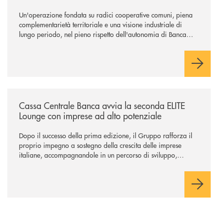
Un'operazione fondata su radici cooperative comuni, piena
complementarietà territoriale e una visione industriale di
lungo periodo, nel pieno rispetto dell'autonomia di Banca
Cambiano. Nei prossimi giorni verrà avviato il periodo di
negoziazione esclusiva per la finalizzazione dell’operazione.
/news/cassa-centrale-banca-avvia-la-seconda-elite-lounge-con-imprese-
Cassa Centrale Banca avvia la seconda ELITE
Lounge con imprese ad alto potenziale
Dopo il successo della prima edizione, il Gruppo rafforza il
proprio impegno a sostegno della crescita delle imprese
italiane, accompagnandole in un percorso di sviluppo,
innovazione e accesso ai mercati dei capitali.