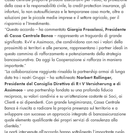
della casa e la responsabilità civile, la credit protection insurance, gli
infortuni, la non autosufficienza e le temporanee caso morte, oltre a
soluzioni per le piccole medie imprese e il settore agricolo, per il
risparmio e l’Investimento.
“Questo accordo – ha commentato
Giorgio Fracalossi, Presidente
– rappresenta un traguardo di grande
di Cassa Centrale Banca
significato. R+V e Assimoco, che condividono con noi i valori della
prossimità ai territori e alle persone, rappresentano i partner ideali in
questo cammino di rafforzamento e potenziamento della strategia
bancassicurativa. Da oggi la Cooperazione si rafforza in maniera
importante.”
“La collaborazione raggiunta rinsalda la partnership ormai di lunga
data tra i nostri Gruppi – ha sottolineato
Norbert Rollinger,
Presidente del Consiglio Direttivo di R+V Versicherung e di
– una partnership fondata su una profonda fiducia
Assimoco
reciproca, su valori condivisi e su un’attenzione costante ai Soci, ai
Clienti e ai dipendenti. Con grande lungimiranza, Cassa Centrale
Banca è riuscita a radicare la propria presenza sul territorio e a
sviluppare con successo un approccio integrato di bancassicurazione
quale elemento qualificante dei propri servizi di consulenza alla
clientela.”
Le parti intervenute all’accordo hanno sottolineato l’importante ruolo