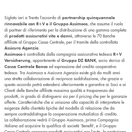
Siglato ieri a Trento l’accordo di
partnership quinquennale
, che assume il ruolo
rinnovabile con R+V e il Gruppo Assimoco
di partner di riferimento per la distribuzione di una gamma completa
di
, attraverso le 70 Banche
prodotti assicurativi vita e danni
affiliate al Gruppo Cassa Centrale, per il tramite della controllata
.
Assicura Agenzia
è controllata dalla compagnia assicurativa tedesca
Assimoco
R+V
, appartenente al
, socio storico di
Versicherung
Gruppo DZ BANK
ed espressione del credito cooperativo
Cassa Centrale Banca
tedesco. Tra Assimoco e Assicura Agenzia esiste già da molti anni
una stretta collaborazione di reciproca soddisfazione, che grazie a
questo accordo potrà estendersi ulteriormente e garantire ai Soci e ai
Clienti delle Banche affiliate massima qualità e trasparenza dei
prodotti, in grado di distinguersi sia per il pricing che per le garanzie
offerte. Caratteristiche che si uniscono alla capacità di interpretare le
esigenze della clientela tipiche del modello di relazione che da
sempre contraddistingue la cooperazione mutualistica di credito.
La collaborazione vedrà il Gruppo Assimoco, prima Compagnia
italiana ad acquisire la qualifica di società ‘Benefit’, e il Gruppo
Cassa Centrale proporre prodotti assicurativi per l’auto, la protezione