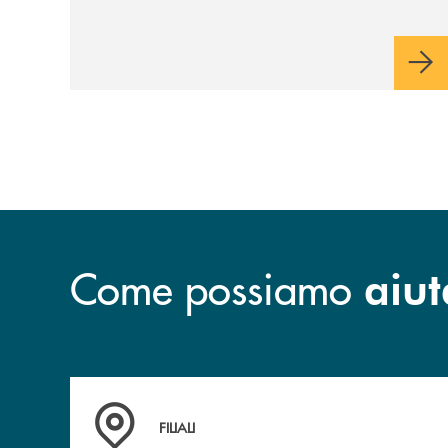
riservato di 40 milioni di euro. Una
partnership industriale strategica, fondata
sulla condivisione di valori comuni e sulla
prossimità ai territori, per ampliare l’offerta
e sostenere nuove opportunità di crescita e
sviluppo.
Come possiamo
aiut
Trova la filiale più vicina a te
FILIALI