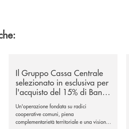
che:
ca-siglano-la-partnership-strategica/
/news/il-gruppo-cassa-centrale-selezionato-in-esclus
/
Il Gruppo Cassa Centrale
selezionato in esclusiva per
l'acquisto del 15% di Banca
Cambiano 1884
Un'operazione fondata su radici
cooperative comuni, piena
complementarietà territoriale e una visione