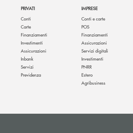
PRIVATI
IMPRESE
Conti
Conti e carte
Carte
POS
Finanziamenti
Finanziamenti
Investimenti
Assicurazioni
Assicurazioni
Servizi digitali
Inbank
Investimenti
Servizi
PNRR
Previdenza
Estero
Agribusiness