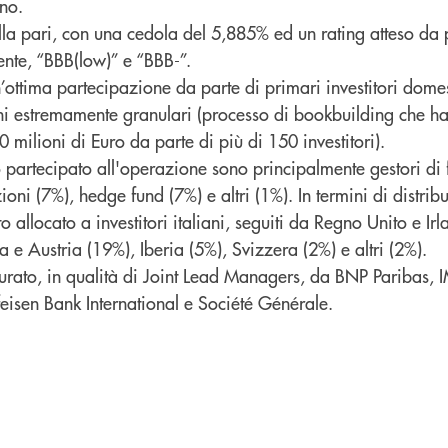
ino.
 alla pari, con una cedola del 5,885% ed un rating atteso da
mente, “BBB(low)” e “BBB-”.
’ottima partecipazione da parte di primari investitori domes
ini estremamente granulari (processo di bookbuilding che ha
milioni di Euro da parte di più di 150 investitori).
o partecipato all'operazione sono principalmente gestori di 
oni (7%), hedge fund (7%) e altri (1%). In termini di distrib
o allocato a investitori italiani, seguiti da Regno Unito e Ir
e Austria (19%), Iberia (5%), Svizzera (2%) e altri (2%).
curato, in qualità di Joint Lead Managers, da BNP Paribas, I
eisen Bank International e Société Générale.