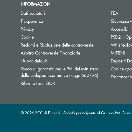
INFORMAZIONI
Dati societari
FEA
Trasparenza
Sicurezza 
Privacy
Accessibili
Cookie
PSD2 – Op
Reclami e Risoluzione delle controversie
Whistleblo
Apre una nuova finestra
Arbitro Controversie Finanziarie
MiFID II
Nuovo default
Depositi Do
Fondo di garanzia per le PMI del Ministero
Codice appa
Apre una nuova fi
dello Sviluppo Economico (legge 662/96)
Disconosci
Apre una nuova finestra
Riforma tassi IBOR
© 2026 BCC di Flumeri - Società partecipante al Gruppo IVA Cas