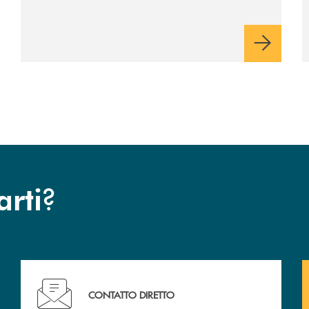
industriale di lungo periodo, nel pieno
rispetto dell'autonomia di Banca
Cambiano. Nei prossimi giorni verrà
avviato il periodo di negoziazione
esclusiva per la finalizzazione
dell’operazione.
?
arti
Hai bisogno di assistenza immediata ?
CONTATTO DIRETTO