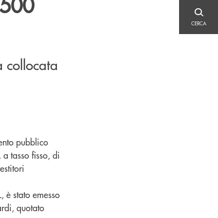
 500
CERCA
CERCA
a collocata
ento pubblico
 a tasso fisso, di
stitori
L, è stato emesso
rdi, quotato