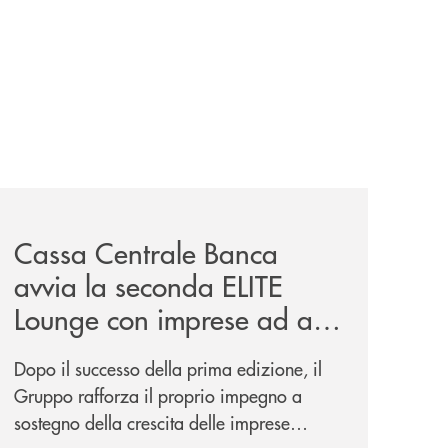
iva-per-lacquisto-del-15-di-banca-cambiano-1884/
news/cassa-centrale-banca-avvia-la-seconda-elite-lounge-
Cassa Centrale Banca
avvia la seconda ELITE
Lounge con imprese ad alto
potenziale
Dopo il successo della prima edizione, il
Gruppo rafforza il proprio impegno a
sostegno della crescita delle imprese