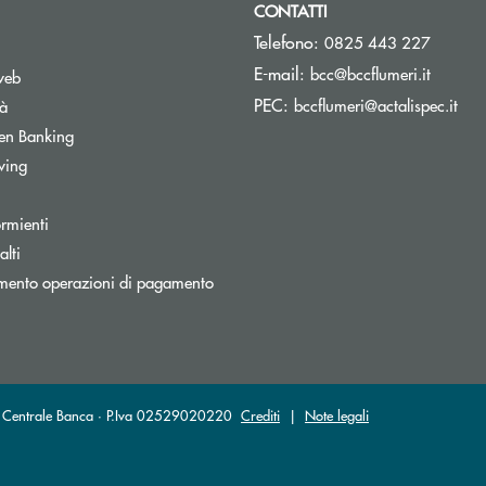
CONTATTI
Telefono:
0825 443 227
(si apre
E-mail:
bcc@bccflumeri.it
web
(si 
PEC:
bccflumeri@actalispec.it
tà
Apre una nuova finestra
en Banking
wing
rmienti
lti
nestra
mento operazioni di pagamento
sa Centrale Banca · P.Iva 02529020220
Crediti
|
Note legali