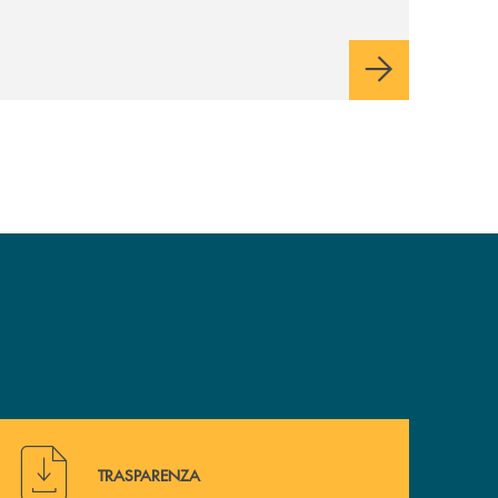
italiane, accompagnandole in un percorso
di sviluppo, innovazione e accesso ai
mercati dei capitali.
Hai bisogno di alcuni documenti ? Vai alla pagina della 
TRASPARENZA