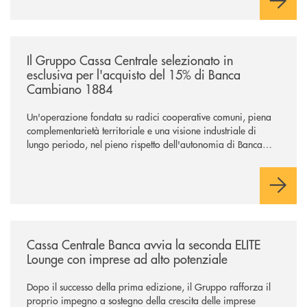
sostenere nuove opportunità di crescita e sviluppo.
/news/il-gruppo-cassa-centrale-selezionato-in-esclusiva-per-lacquisto
Il Gruppo Cassa Centrale selezionato in
esclusiva per l'acquisto del 15% di Banca
Cambiano 1884
Un'operazione fondata su radici cooperative comuni, piena
complementarietà territoriale e una visione industriale di
lungo periodo, nel pieno rispetto dell'autonomia di Banca
Cambiano. Nei prossimi giorni verrà avviato il periodo di
negoziazione esclusiva per la finalizzazione dell’operazione.
/news/cassa-centrale-banca-avvia-la-seconda-elite-lounge-con-imprese-
Cassa Centrale Banca avvia la seconda ELITE
Lounge con imprese ad alto potenziale
Dopo il successo della prima edizione, il Gruppo rafforza il
proprio impegno a sostegno della crescita delle imprese