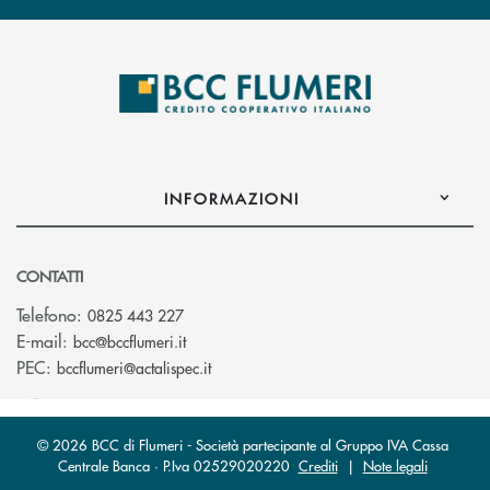
INFORMAZIONI
CONTATTI
Telefono:
0825 443 227
(si apre l’app di posta elettronica)
E-mail:
bcc@bccflumeri.it
(si apre l’app di posta elettronica)
PEC:
bccflumeri@actalispec.it
© 2026 BCC di Flumeri - Società partecipante al Gruppo IVA Cassa
Centrale Banca · P.Iva 02529020220
Crediti
|
Note legali