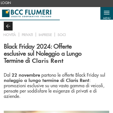
Salta al contenuto principale
LOGIN
MENU
NOVITÀ
PRIVATI
IMPRESE
SOCI
Black Friday 2024: Offerte
esclusive sul Noleggio a Lungo
Termine di
Claris Rent
Dal
partono le offerte Black Friday sul
22 novembre
:
noleggio a lungo termine di Claris Rent
promozioni esclusive su una vasta gamma di veicoli,
pensate per soddisfare le esigenze di privati e di
aziende.