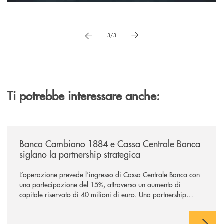
Pause
vai a immagne precedente
vai a immagine successiva
1/3
Ti potrebbe interessare anche:
/news/banca-cambiano-1884-e-cassa-centrale-banca-siglano-la-partner
Banca Cambiano 1884 e Cassa Centrale Banca
siglano la partnership strategica
L’operazione prevede l’ingresso di Cassa Centrale Banca con
una partecipazione del 15%, attraverso un aumento di
capitale riservato di 40 milioni di euro. Una partnership
industriale strategica, fondata sulla condivisione di valori
comuni e sulla prossimità ai territori, per ampliare l’offerta e