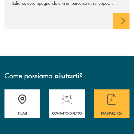
italiane, accompagnandole in un percorso di sviluppo,
innovazione e accesso ai mercati dei capitali.
Come possiamo
?
aiutarti
Trova la filiale più vicina a te
Hai bisogno di assistenza immediata ?
Hai bisogno di alcun
FILIALI
CONTATTO DIRETTO
TRASPARENZA