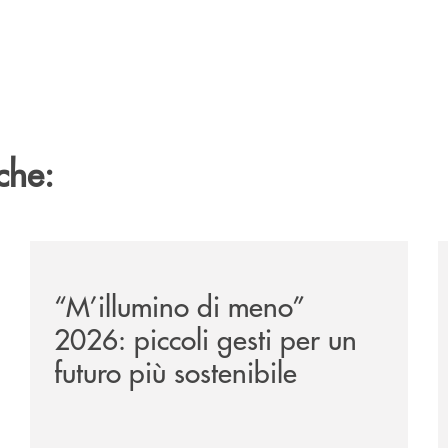
che:
di-flumeri-chiama-a-raccolta-la-propria-comunita/
/news/m-illumino-di-meno-2026-piccoli-gesti-per-un-fu
/
“M’illumino di meno”
2026: piccoli gesti per un
futuro più sostenibile