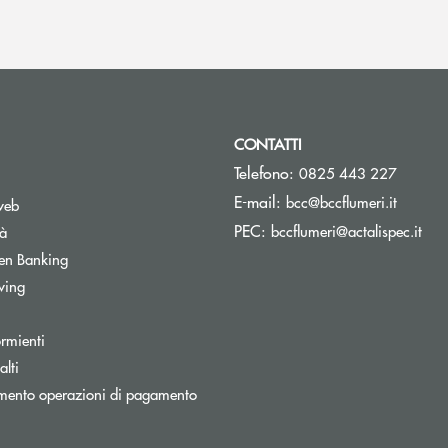
CONTATTI
Telefono:
0825 443 227
(si apre
E-mail:
bcc@bccflumeri.it
web
(si 
PEC:
bccflumeri@actalispec.it
tà
Apre una nuova finestra
en Banking
wing
rmienti
lti
nestra
mento operazioni di pagamento