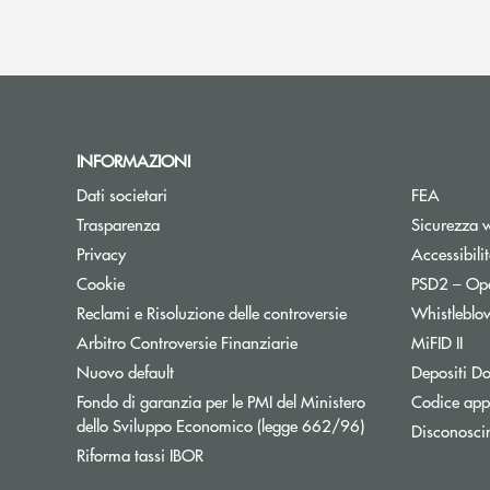
INFORMAZIONI
Dati societari
FEA
Trasparenza
Sicurezza 
Privacy
Accessibili
Cookie
PSD2 – Op
Reclami e Risoluzione delle controversie
Whistleblo
Apre una nuova finestra
Arbitro Controversie Finanziarie
MiFID II
Nuovo default
Depositi Do
Fondo di garanzia per le PMI del Ministero
Codice appa
Apre una nuova fi
dello Sviluppo Economico (legge 662/96)
Disconosci
Apre una nuova finestra
Riforma tassi IBOR