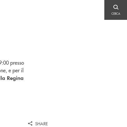
CERCA
CERCA
09:00 presso
e, e per il
lla Regina
SHARE