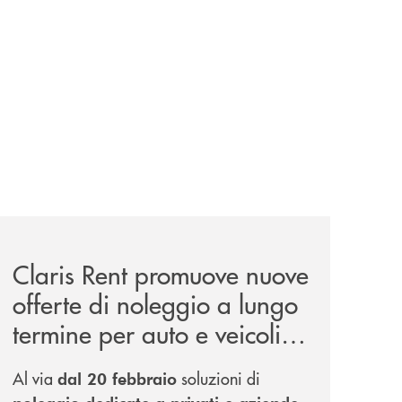
turo-piu-sostenibile/
news/claris-rent-promuove-nuove-offerte-di-noleggio-a-lun
Claris Rent promuove nuove
offerte di noleggio a lungo
termine per auto e veicoli
commerciali
Al via
soluzioni di
dal 20 febbraio