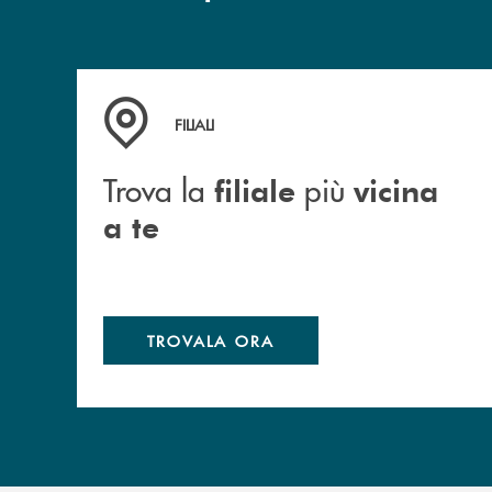
Trova la filiale più vicina a te
FILIALI
Trova la
più
filiale
vicina
a te
TROVALA ORA