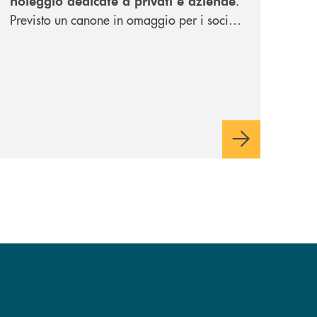
.
noleggio dedicate a privati e aziende
Previsto un canone in omaggio per i soci
delle banche del Gruppo.