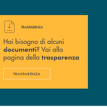
Hai bisogno di alcuni documenti ? Vai alla pagina della 
TRASPARENZA
Hai bisogno di alcuni
? Vai alla
documenti
pagina della
trasparenza
TRASPARENZA