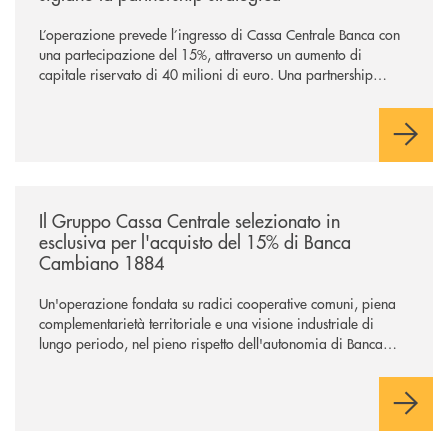
L’operazione prevede l’ingresso di Cassa Centrale Banca con
una partecipazione del 15%, attraverso un aumento di
capitale riservato di 40 milioni di euro. Una partnership
industriale strategica, fondata sulla condivisione di valori
comuni e sulla prossimità ai territori, per ampliare l’offerta e
sostenere nuove opportunità di crescita e sviluppo.
/news/il-gruppo-cassa-centrale-selezionato-in-esclusiva-per-lacquisto
Il Gruppo Cassa Centrale selezionato in
esclusiva per l'acquisto del 15% di Banca
Cambiano 1884
Un'operazione fondata su radici cooperative comuni, piena
complementarietà territoriale e una visione industriale di
lungo periodo, nel pieno rispetto dell'autonomia di Banca
Cambiano. Nei prossimi giorni verrà avviato il periodo di
negoziazione esclusiva per la finalizzazione dell’operazione.