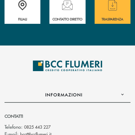
Trova la filiale più vicina a te
Hai bisogno di assistenza immediata ?
Hai bisogno di alcun
FILIALI
CONTATTO DIRETTO
TRASPARENZA
INFORMAZIONI
CONTATTI
Telefono:
0825 443 227
(si apre l’app di posta elettronica)
E-mail:
bcc@bccflumeri.it