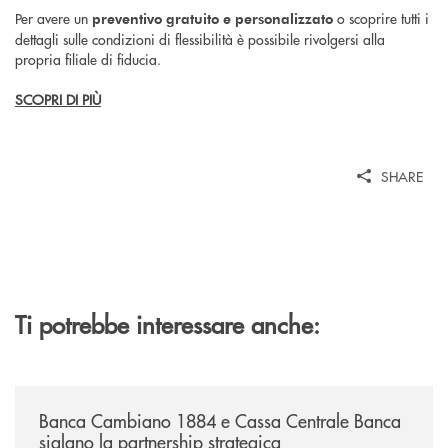
Per avere un
o scoprire tutti i
preventivo gratuito e personalizzato
dettagli sulle condizioni di flessibilità è possibile rivolgersi alla
propria filiale di fiducia.
SCOPRI DI PIÙ
SHARE
Ti potrebbe interessare anche:
/news/banca-cambiano-1884-e-cassa-centrale-banca-siglano-la-partner
Banca Cambiano 1884 e Cassa Centrale Banca
siglano la partnership strategica