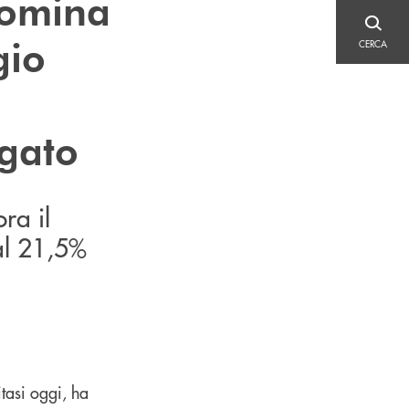
nomina
CERCA
gio
CERCA
gato
ra il
 al 21,5%
tasi oggi, ha