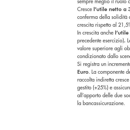
sempre meglio il ruolo d
Cresce
l’utile netto a
conferma della solidità
crescita rispetto al 21,
In crescita anche
l’util
precedente esercizio)
L
.
valore superiore agli ob
condizionato dallo sce
Si registra un incremen
. La componente de
Euro
raccolta indiretta cresc
gestito (+25%) e assicur
all’apporto delle due s
la bancassicurazione.