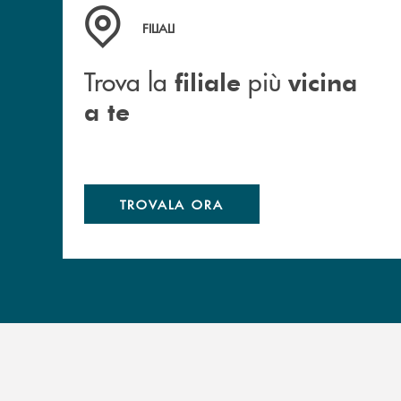
Trova la filiale più vicina a te
FILIALI
Trova la
più
filiale
vicina
a te
TROVALA ORA