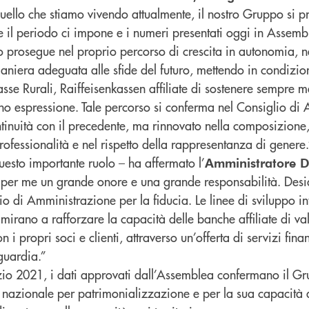
quello che stiamo vivendo attualmente, il nostro Gruppo si p
che il periodo ci impone e i numeri presentati oggi in Assem
o prosegue nel proprio percorso di crescita in autonomia, n
aniera adeguata alle sfide del futuro, mettendo in condizio
se Rurali, Raiffeisenkassen affiliate di sostenere sempre m
no espressione. Tale percorso si conferma nel Consiglio di
tinuità con il precedente, ma rinnovato nella composizione
rofessionalità e nel rispetto della rappresentanza di genere.
uesto importante ruolo – ha affermato l’
Amministratore D
per me un grande onore e una grande responsabilità. Desi
lio di Amministrazione per la fiducia. Le linee di sviluppo i
irano a rafforzare la capacità delle banche affiliate di va
 i propri soci e clienti, attraverso un’offerta di servizi fin
guardia.”
zio 2021, i dati approvati dall’Assemblea confermano il Gru
azionale per patrimonializzazione e per la sua capacità 