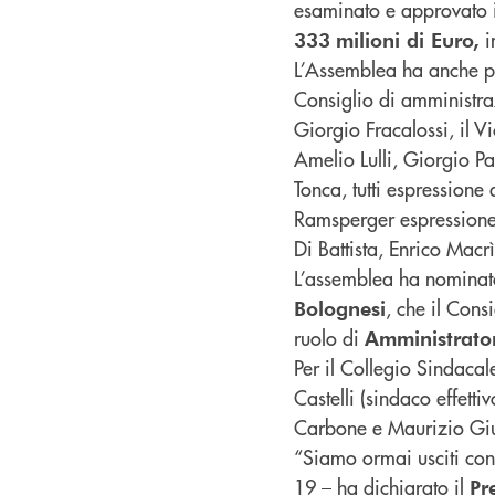
esaminato e approvato i
i
333
milioni di Euro,
L’Assemblea ha anche pr
Consiglio di amministraz
Giorgio Fracalossi, il V
Amelio Lulli, Giorgio P
Tonca, tutti espressione
Ramsperger espressione
Di Battista, Enrico Macr
L’assemblea ha nominato
, che il Cons
Bolognesi
ruolo di
Amministrato
Per il Collegio Sindacal
Castelli (sindaco effett
Carbone e Maurizio Gi
“Siamo ormai usciti co
19 – ha dichiarato il
Pr