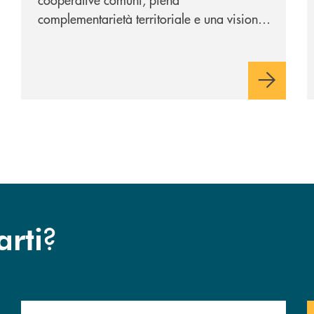
complementarietà territoriale e una visione
industriale di lungo periodo, nel pieno
rispetto dell'autonomia di Banca
Cambiano. Nei prossimi giorni verrà
avviato il periodo di negoziazione
esclusiva per la finalizzazione
dell’operazione.
?
arti