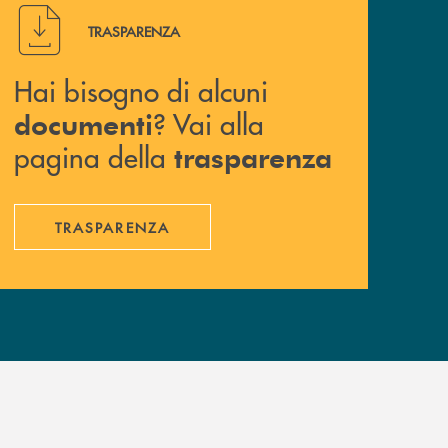
Hai bisogno di alcuni documenti ? Vai alla pagina della 
TRASPARENZA
Hai bisogno di alcuni
? Vai alla
documenti
pagina della
trasparenza
TRASPARENZA