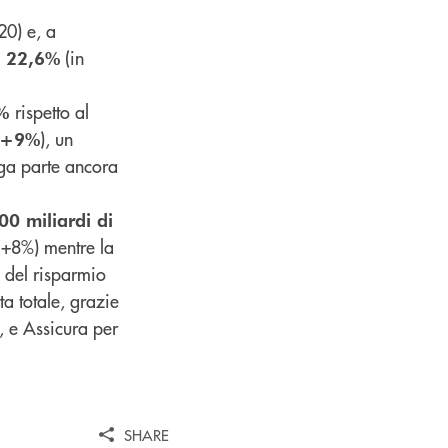
20) e, a
(in
l
22,6%
rispetto al
8%
), un
+9%
rga parte ancora
00 miliardi di
(+8%) mentre la
o del risparmio
ta totale, grazie
, e Assicura per
SHARE