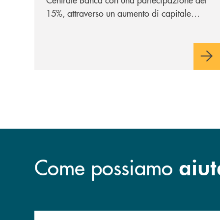
15%, attraverso un aumento di capitale
riservato di 40 milioni di euro. Una
partnership industriale strategica, fondata
sulla condivisione di valori comuni e sulla
prossimità ai territori, per ampliare l’offerta
e sostenere nuove opportunità di crescita e
sviluppo.
Come possiamo
aiut