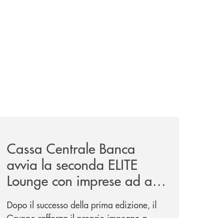
iva-per-lacquisto-del-15-di-banca-cambiano-1884/
news/cassa-centrale-banca-avvia-la-seconda-elite-lounge-
Cassa Centrale Banca
avvia la seconda ELITE
Lounge con imprese ad alto
potenziale
Dopo il successo della prima edizione, il
Gruppo rafforza il proprio impegno a