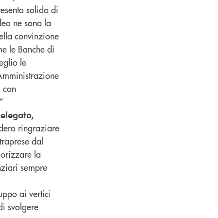
resenta solido di
blea ne sono la
ella convinzione
ne le Banche di
eglio le
 Amministrazione
, con
”
elegato,
dero ringraziare
ntraprese dal
lorizzare la
anziari sempre
ppo ai vertici
di svolgere