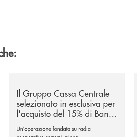
che:
ca-siglano-la-partnership-strategica/
/news/il-gruppo-cassa-centrale-selezionato-in-esclus
/
Il Gruppo Cassa Centrale
selezionato in esclusiva per
l'acquisto del 15% di Banca
Cambiano 1884
Un'operazione fondata su radici
cooperative comuni, piena