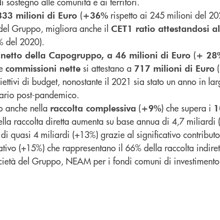
i sostegno alle comunità e ai territori.
(
rispetto ai 245 milioni del 20
333 milioni di Euro
+36%
 del Gruppo, migliora anche il
CET1 ratio attestandosi a
5% del 2020).
(
e netto della Capogruppo, a 46 milioni di Euro
+ 2
e
si attestano a
(
commissioni nette
717 milioni di Euro
iettivi di budget, nonostante il 2021 sia stato un anno in la
nario post-pandemico.
to anche nella
(
) che supera i
raccolta complessiva
+9%
1
lla raccolta diretta aumenta su base annua di 4,7 miliardi 
e di quasi 4 miliardi (+13%) grazie al significativo contribut
ativo (+15%) che rappresentano il 66% della raccolta indiret
ocietà del Gruppo, NEAM per i fondi comuni di investimento