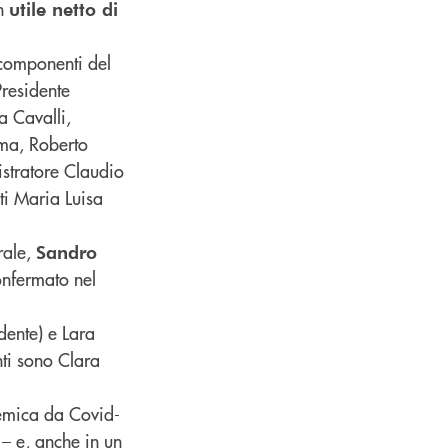
un
utile netto di
 componenti del
Presidente
a Cavalli,
lma, Roberto
istratore Claudio
i Maria Luisa
rale,
Sandro
onfermato nel
dente) e Lara
nti sono Clara
demica da Covid-
– e, anche in un