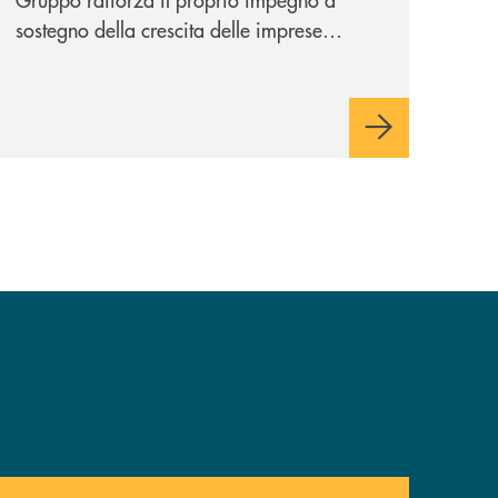
sostegno della crescita delle imprese
italiane, accompagnandole in un percorso
di sviluppo, innovazione e accesso ai
mercati dei capitali.