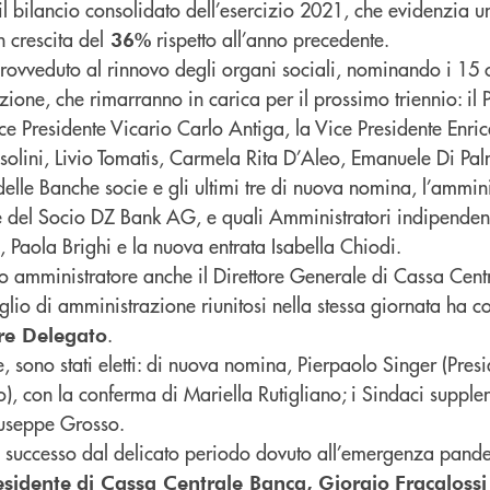
l bilancio consolidato dell’esercizio 2021, che evidenzia 
n crescita del
rispetto all’anno precedente.
36%
ovveduto al rinnovo degli organi sociali, nominando i 15
ione, che rimarranno in carica per il prossimo triennio: il 
ice Presidente Vicario Carlo Antiga, la Vice Presidente Enric
asolini, Livio Tomatis, Carmela Rita D’Aleo, Emanuele Di Pa
 delle Banche socie e gli ultimi tre di nuova nomina, l’ammin
 del Socio DZ Bank AG, e quali Amministratori indipendent
ì, Paola Brighi e la nuova entrata Isabella Chiodi.
 amministratore anche il Direttore Generale di Cassa Cent
iglio di amministrazione riunitosi nella stessa giornata ha c
.
re Delegato
e, sono stati eletti: di nuova nomina, Pierpaolo Singer (Presi
ivo), con la conferma di Mariella Rutigliano; i Sindaci supple
useppe Grosso.
n successo dal delicato periodo dovuto all’emergenza pan
esidente
di Cassa Centrale Banca,
Giorgio
Fracalossi