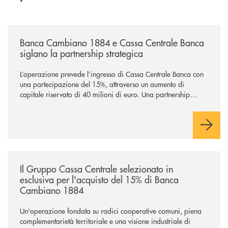
/news/banca-cambiano-1884-e-cassa-centrale-banca-siglano-la-partner
Banca Cambiano 1884 e Cassa Centrale Banca
siglano la partnership strategica
L’operazione prevede l’ingresso di Cassa Centrale Banca con
una partecipazione del 15%, attraverso un aumento di
capitale riservato di 40 milioni di euro. Una partnership
industriale strategica, fondata sulla condivisione di valori
comuni e sulla prossimità ai territori, per ampliare l’offerta e
sostenere nuove opportunità di crescita e sviluppo.
/news/il-gruppo-cassa-centrale-selezionato-in-esclusiva-per-lacquisto
Il Gruppo Cassa Centrale selezionato in
esclusiva per l'acquisto del 15% di Banca
Cambiano 1884
Un'operazione fondata su radici cooperative comuni, piena
complementarietà territoriale e una visione industriale di