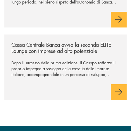
lungo periodo, nel pieno rispetto dell'autonomia di Banca
Cambiano. Nei prossimi giorni verrà avviato il periodo di
negoziazione esclusiva per la finalizzazione dell’operazione.
/news/cassa-centrale-banca-avvia-la-seconda-elite-lounge-con-imprese-
Cassa Centrale Banca avvia la seconda ELITE
Lounge con imprese ad alto potenziale
Dopo il successo della prima edizione, il Gruppo rafforza il
proprio impegno a sostegno della crescita delle imprese
italiane, accompagnandole in un percorso di sviluppo,
innovazione e accesso ai mercati dei capitali.