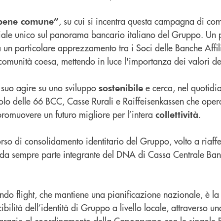
, su cui si incentra questa campagna di co
 bene comune”
oriale unico sul panorama bancario italiano del Gruppo. Un 
a un particolare apprezzamento tra i Soci delle Banche Affil
a comunità coesa, mettendo in luce l'importanza dei valori d
 suo agire su uno sviluppo
e cerca, nel quotidi
sostenibile
uolo delle 66 BCC, Casse Rurali e Raiffeisenkassen che operan
 promuovere un futuro migliore per l’intera
.
collettività
rso di consolidamento identitario del Gruppo, volto a riaff
 da sempre parte integrante del DNA di Cassa Centrale Banca
ndo flight, che mantiene una pianificazione nazionale, è la
bilità dell’identità di Gruppo a livello locale, attraverso u
ta grazie al coordinamento della Capogruppo con le singole