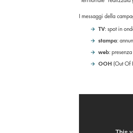
I messaggi della campagn
: spot in ond
TV
: annun
stampa
: presenza 
web
(Out Of H
OOH