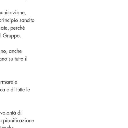
municazione,
principio sancito
iate, perché
el Gruppo.
ano, anche
o su tutto il
ermare e
 e di tutte le
 volontà di
na pianificazione
 Banche.