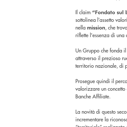
Il claim
“Fondato sul
sottolinea l’assetto val
nella
, che trov
mission
riflette l'essenza di un
Un Gruppo che fonda il
attraverso il prezioso r
territorio nazionale, di
Prosegue quindi il perco
valorizzare un concetto
Banche Affiliate.
La novità di questo seco
incrementare la riconosci
“territoriale” realizza