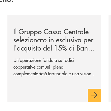
ca-siglano-la-partnership-strategica/
/news/il-gruppo-cassa-centrale-selezionato-in-esclus
/
Il Gruppo Cassa Centrale
selezionato in esclusiva per
l'acquisto del 15% di Banca
Cambiano 1884
Un'operazione fondata su radici
cooperative comuni, piena
complementarietà territoriale e una visione
industriale di lungo periodo, nel pieno
rispetto dell'autonomia di Banca
Cambiano. Nei prossimi giorni verrà
avviato il periodo di negoziazione
esclusiva per la finalizzazione