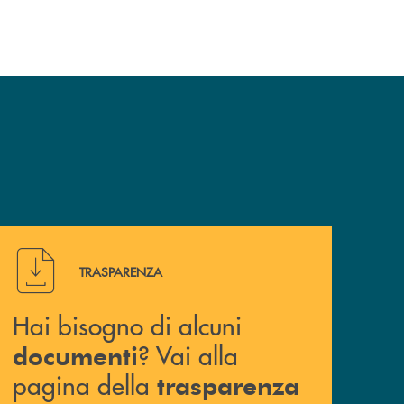
Hai bisogno di alcuni documenti ? Vai alla pagina della 
TRASPARENZA
Hai bisogno di alcuni
? Vai alla
documenti
pagina della
trasparenza