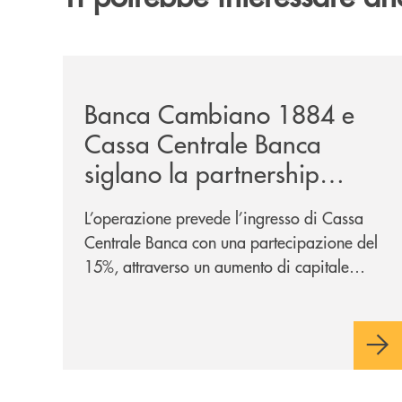
/news/banca-cambiano-1884-e-cassa-centrale-ban
Banca Cambiano 1884 e
Cassa Centrale Banca
siglano la partnership
strategica
L’operazione prevede l’ingresso di Cassa
Centrale Banca con una partecipazione del
15%, attraverso un aumento di capitale
riservato di 40 milioni di euro. Una
partnership industriale strategica, fondata
sulla condivisione di valori comuni e sulla
prossimità ai territori, per ampliare l’offerta
e sostenere nuove opportunità di crescita e