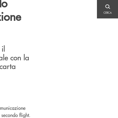
do
CERCA
zione
CERCA
il
le con la
carta
comunicazione
 secondo flight.