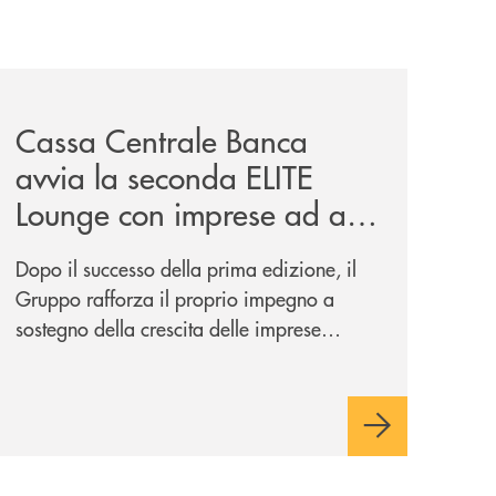
iva-per-lacquisto-del-15-di-banca-cambiano-1884/
news/cassa-centrale-banca-avvia-la-seconda-elite-lounge-
Cassa Centrale Banca
avvia la seconda ELITE
Lounge con imprese ad alto
potenziale
Dopo il successo della prima edizione, il
Gruppo rafforza il proprio impegno a
sostegno della crescita delle imprese
italiane, accompagnandole in un percorso
di sviluppo, innovazione e accesso ai
mercati dei capitali.