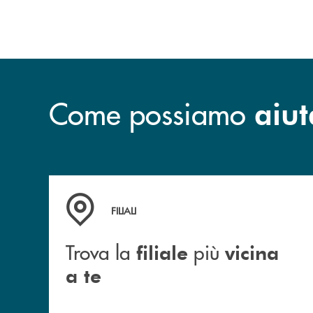
sviluppo.
Come possiamo
aiut
Trova la filiale più vicina a te
FILIALI
Trova la
più
filiale
vicina
a te