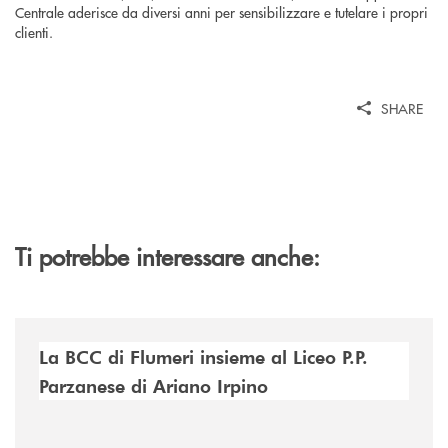
Centrale aderisce da diversi anni per sensibilizzare e tutelare i propri
clienti.
SHARE
Ti potrebbe interessare anche:
/news/la-bcc-di-flumeri-insieme-al-liceo-pp-parzanese-di-ariano-irpin
La BCC di Flumeri insieme al Liceo P.P.
Parzanese di Ariano Irpino