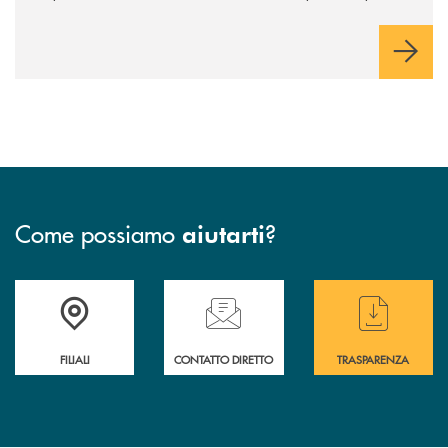
industriale strategica, fondata sulla condivisione di valori
comuni e sulla prossimità ai territori, per ampliare l’offerta e
sostenere nuove opportunità di crescita e sviluppo.
Come possiamo
?
aiutarti
Trova la filiale più vicina a te
Hai bisogno di assistenza immediata ?
Hai bisogno di alcun
FILIALI
CONTATTO DIRETTO
TRASPARENZA