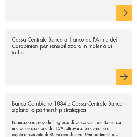
/news/cassa-centrale-banca-al-fianco-dellarma-dei-carabinieri-per-sensi
Cassa Centrale Banca al fianco dell'Arma dei
Carabinieri per sensibilizzare in materia di
truffe
/news/banca-cambiano-1884-e-cassa-centrale-banca-siglano-la-partner
Banca Cambiano 1884 e Cassa Centrale Banca
siglano la partnership strategica
L’operazione prevede l’ingresso di Cassa Centrale Banca con
una partecipazione del 15%, attraverso un aumento di
capitale riservato di 40 milioni di euro. Una partnership