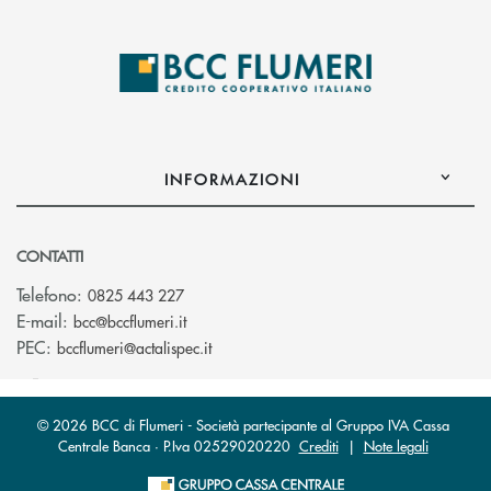
INFORMAZIONI
CONTATTI
Telefono:
0825 443 227
(si apre l’app di posta elettronica)
E-mail:
bcc@bccflumeri.it
(si apre l’app di posta elettronica)
PEC:
bccflumeri@actalispec.it
© 2026 BCC di Flumeri - Società partecipante al Gruppo IVA Cassa
Centrale Banca · P.Iva 02529020220
Crediti
|
Note legali