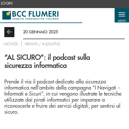
Salta al contenuto principale
LOGIN
MENU
20 GENNAIO 2025
NOVITÀ
PRIVATI / INIZIATIVE
“AL SICURO”: il podcast sulla
sicurezza informatica
Prende il via il podcast dedicato alla sicurezza
informatica nell’ambito della campagna “I Navigati –
Informati e Sicuri”, in cui vengono illustrate le tecniche
utilizzate dai pirati informatici per imparare a
riconoscerle e fruire dei servizi digitali, per sentirsi al
sicuro.