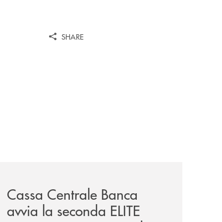
SHARE
iva-per-lacquisto-del-15-di-banca-cambiano-1884/
news/cassa-centrale-banca-avvia-la-seconda-elite-lounge-
Cassa Centrale Banca
avvia la seconda ELITE