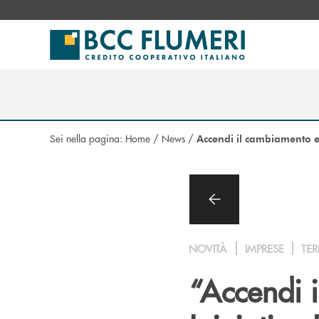
Salta al contenuto principale
Sei nella pagina:
Home
/
News
/
Accendi il cambiamento e
NOVITÀ
IMPRESE
TER
“Accendi 