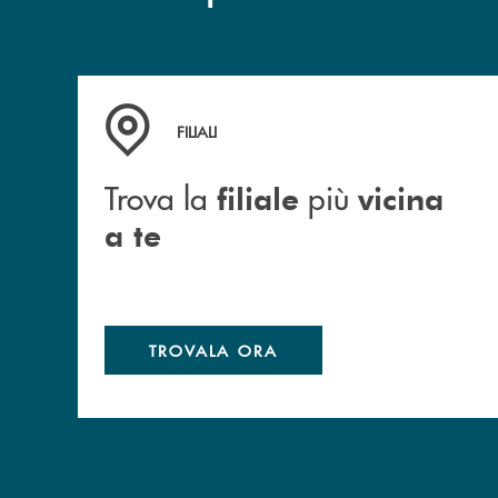
Trova la filiale più vicina a te
FILIALI
Trova la
più
filiale
vicina
a te
TROVALA ORA