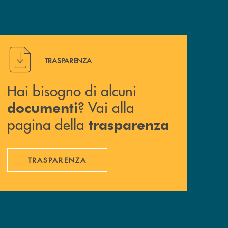
Hai bisogno di alcuni documenti ? Vai alla pagina della 
TRASPARENZA
Hai bisogno di alcuni
? Vai alla
documenti
pagina della
trasparenza
TRASPARENZA