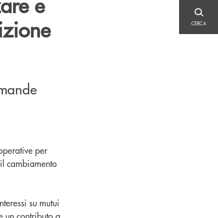
zare e
CERCA
sizione
CERCA
domande
operative per
 il cambiamento
nteressi su mutui
e un contributo a