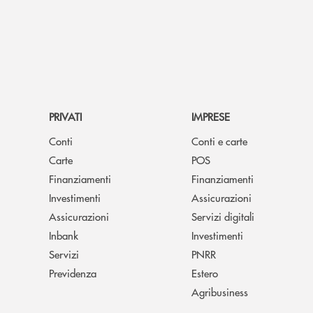
PRIVATI
IMPRESE
Conti
Conti e carte
Carte
POS
Finanziamenti
Finanziamenti
Investimenti
Assicurazioni
Assicurazioni
Servizi digitali
Inbank
Investimenti
Servizi
PNRR
Previdenza
Estero
Agribusiness