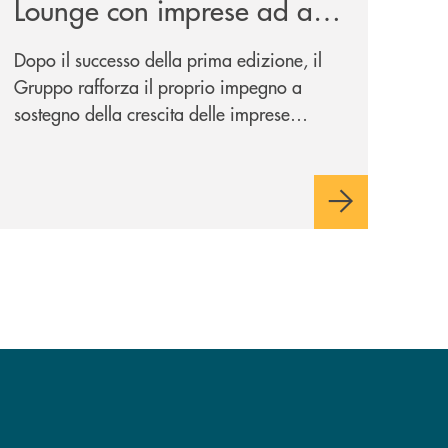
Lounge con imprese ad alto
potenziale
Dopo il successo della prima edizione, il
Gruppo rafforza il proprio impegno a
sostegno della crescita delle imprese
italiane, accompagnandole in un percorso
di sviluppo, innovazione e accesso ai
mercati dei capitali.