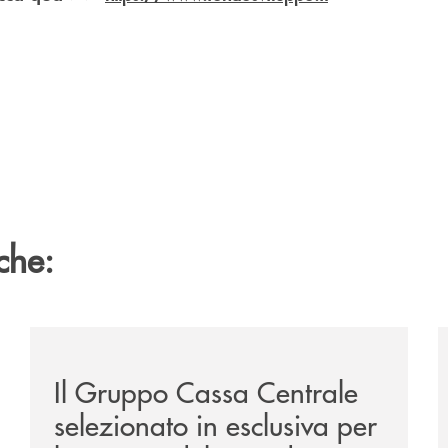
che:
ca-siglano-la-partnership-strategica/
/news/il-gruppo-cassa-centrale-selezionato-in-esclus
/
Il Gruppo Cassa Centrale
selezionato in esclusiva per