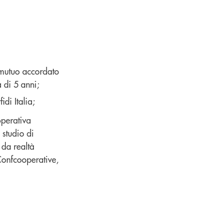
 mutuo accordato
 di 5 anni;
di Italia;
operativa
 studio di
e da realtà
Confcooperative,