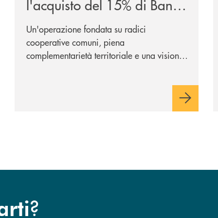
l'acquisto del 15% di Banca
Cambiano 1884
Un'operazione fondata su radici
cooperative comuni, piena
complementarietà territoriale e una visione
industriale di lungo periodo, nel pieno
rispetto dell'autonomia di Banca
Cambiano. Nei prossimi giorni verrà
avviato il periodo di negoziazione
esclusiva per la finalizzazione
dell’operazione.
?
arti