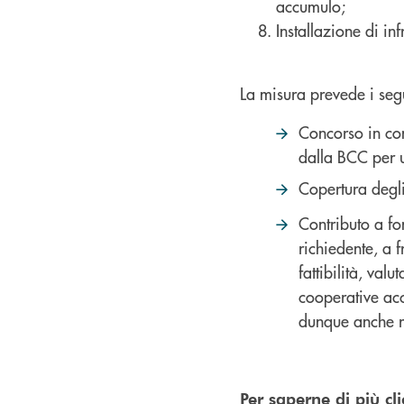
accumulo;
Installazione di infr
La misura prevede i seg
Concorso in co
dalla BCC per 
Copertura degli
Contributo a f
richiedente, a 
fattibilità, val
cooperative acc
dunque anche ri
Per saperne di più c