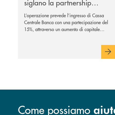
siglano la partnership
strategica
L’operazione prevede l’ingresso di Cassa
Centrale Banca con una partecipazione del
15%, attraverso un aumento di capitale
riservato di 40 milioni di euro. Una
partnership industriale strategica, fondata
sulla condivisione di valori comuni e sulla
prossimità ai territori, per ampliare l’offerta
e sostenere nuove opportunità di crescita e
sviluppo.
Come possiamo
aiut