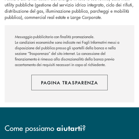
utility pubbliche (gestione del servizio idrico integrato, ciclo dei rifiuti,
distribuzione del gas, illuminazione pubblica, parcheggi e mobilità
pubblica), commercial real estate e Large Corporate.
Messaggio pubblicitario con finalità promozionale.
Le condizioni economiche sono indicate nei Fogli Informativi messi a
disposizione del pubblico presso gli sportelli della banca e nella
sezione “Trasparenza” del sito internet.
La concessione del
finanziamento è rimessa alla discrezionalità della banca previo
accertamento dei requisiti necessari in capo al richiedente.
PAGINA TRASPARENZA
Come possiamo
?
aiutarti