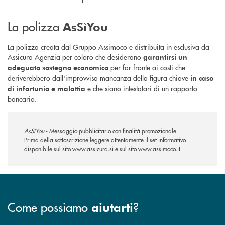
La polizza
AsSìYou
La polizza creata dal Gruppo Assimoco e distribuita in esclusiva da
Assicura Agenzia per coloro che desiderano
garantirsi un
per far fronte ai costi che
adeguato sostegno economico
deriverebbero dall'improvvisa mancanza della figura chiave
in caso
e che siano intestatari di un rapporto
di infortunio e malattia
bancario.
AsSìYou
- Messaggio pubblicitario con finalità promozionale.
Prima della sottoscrizione leggere attentamente il set informativo
disponibile sul sito
www.assicura.si
e sul sito
www.assimoco.it
Come possiamo
?
aiutarti