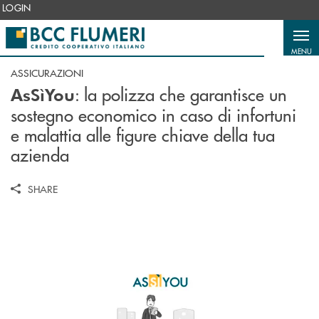
Salta al contenuto principale
LOGIN
MENU
ASSICURAZIONI
: la polizza che garantisce un
AsSìYou
sostegno economico in caso di infortuni
e malattia alle figure chiave della tua
azienda
SHARE