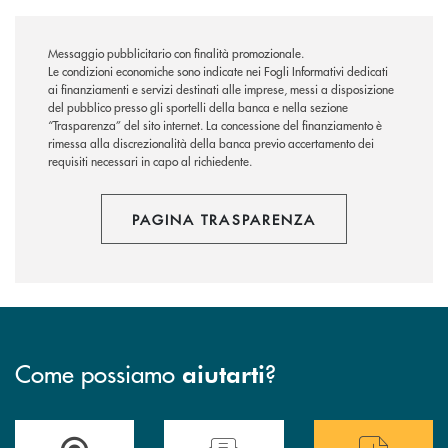
Messaggio pubblicitario con finalità promozionale.
Le condizioni economiche sono indicate nei Fogli Informativi dedicati
ai finanziamenti e servizi destinati alle imprese, messi a disposizione
del pubblico presso gli sportelli della banca e nella sezione
“Trasparenza” del sito internet. La concessione del finanziamento è
rimessa alla discrezionalità della banca previo accertamento dei
requisiti necessari in capo al richiedente.
PAGINA TRASPARENZA
Come possiamo
?
aiutarti
Trova la filiale più vicina a te
Hai bisogno di assistenza immediata ?
Hai bisogno di alcun