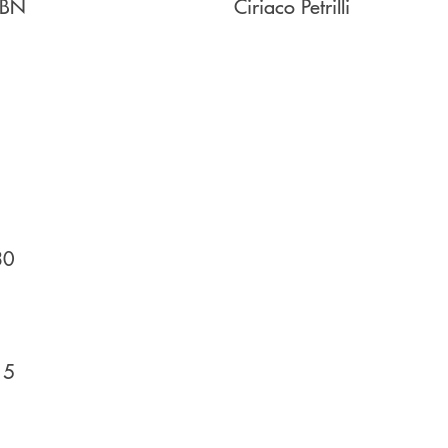
BN
Ciriaco Petrilli
30
15