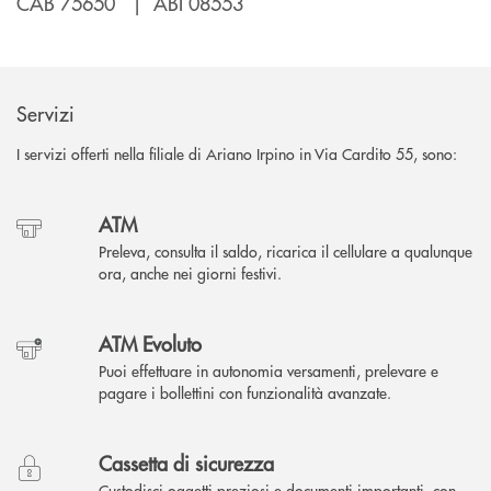
CAB 75650 | ABI 08553
Servizi
I servizi offerti nella filiale di Ariano Irpino in Via Cardito 55, sono:
ATM
Preleva, consulta il saldo, ricarica il cellulare a qualunque
ora, anche nei giorni festivi.
ATM Evoluto
Puoi effettuare in autonomia versamenti, prelevare e
pagare i bollettini con funzionalità avanzate.
Cassetta di sicurezza
Custodisci oggetti preziosi e documenti importanti, con