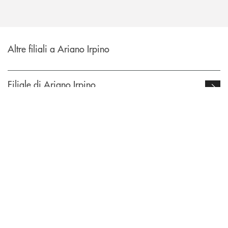
Altre filiali a Ariano Irpino
Filiale di Ariano Irpino
Via Martiri, 137
INBANK
ATM Avanzato di Ariano Irpino
Piazza Mazzini
Come possiamo
?
aiutarti