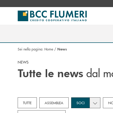
Salta al contenuto principale
Sei nella pagina:
Home
/
News
NEWS
dal m
Tutte le news
Toggle subc
TUTTE
ASSEMBLEA
SOCI
NO