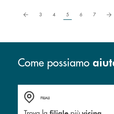
precedente
s
3
4
5
6
7
Come possiamo
aiut
Trova la filiale più vicina a te
FILIALI
Trova la
più
filiale
vicina