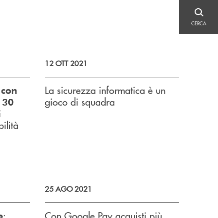
CERCA
CERCA
12 OTT 2021
La sicurezza informatica è un
 con
gioco di squadra
l 30
i
bilità
25 AGO 2021
:
Con Google Pay acquisti più
e