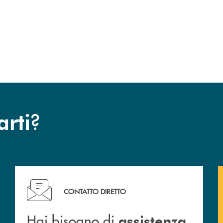
uccessivo
?
arti
Hai bisogno di assistenza immediata ?
CONTATTO DIRETTO
Hai bisogno di
assistenza