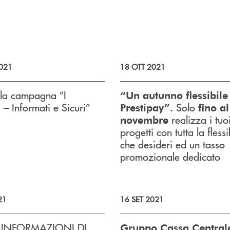
021
18 OTT 2021
 la campagna “I
“Un autunno flessibile
 – Informati e Sicuri”
Solo
Prestipay”.
fino a
realizza i tuo
novembre
progetti con tutta la flessi
che desideri ed un tasso
promozionale dedicato
21
16 SET 2021
- INFORMAZIONI DI
Gruppo Cassa Central