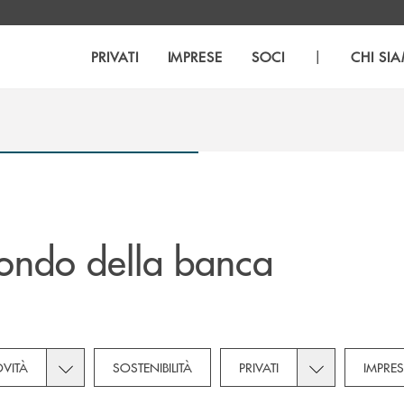
|
PRIVATI
IMPRESE
SOCI
CHI SI
ondo della banca
ategories dropdown for Soci
Toggle subcategories dropdown for Novità
Toggle subcateg
VITÀ
SOSTENIBILITÀ
PRIVATI
IMPRES