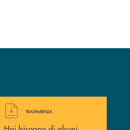
Hai bisogno di alcuni documenti ? Vai alla pagina della 
TRASPARENZA
Hai bisogno di alcuni