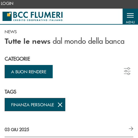
Salta al contenuto principale
LOGIN
MENU
NEWS
dal mondo della banca
Tutte le news
CATEGORIE
A BUON RENDERE
TAGS
FINANZA PERSONALE
03 GIU 2025